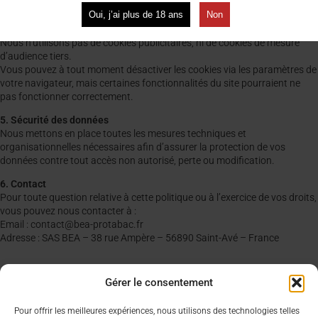
(navigation, gestion du panier, accès au compte client).
Oui, j’ai plus de 18 ans
Non
Ces cookies ne nécessitent pas de consentement préalable car ils sont
indispensables au service.
Nous n’utilisons pas de cookies publicitaires, ni de cookies de mesure
d’audience tiers.
Vous pouvez à tout moment désactiver les cookies via les paramètres de
votre navigateur, mais certaines fonctionnalités du site pourraient ne
pas fonctionner correctement.
5. Sécurité des données
Nous mettons en place toutes les mesures techniques et
organisationnelles nécessaires afin d’assurer la protection de vos
données contre tout accès non autorisé, perte ou modification.
6. Contact
Pour toute question relative à cette politique ou à l’exercice de vos droits,
vous pouvez nous contacter à :
Email : contact@bea-protabac.fr
Adresse : SAS BEA – 38 rue Ampère – 56890 Saint-Avé – France
Gérer le consentement
Aide & Infos
Lien utiles
Pour offrir les meilleures expériences, nous utilisons des technologies telles