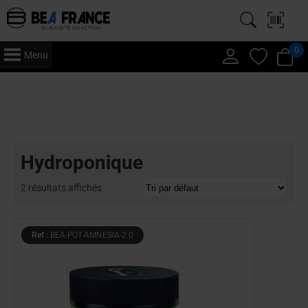
0
Menu
Accueil
/
CBD
/ Hydroponique
Hydroponique
2 résultats affichés
Ref :
BEA-POT-AMNESIA-2.0