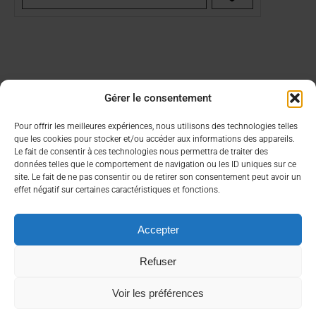
Gérer le consentement
Aide & Infos
Lien utiles
Pour offrir les meilleures expériences, nous utilisons des technologies telles
que les cookies pour stocker et/ou accéder aux informations des appareils.
Condition générales de vente
Choisir son CBD
Le fait de consentir à ces technologies nous permettra de traiter des
FAQ
Contacter un commercial
données telles que le comportement de navigation ou les ID uniques sur ce
Mon compte
site. Le fait de ne pas consentir ou de retirer son consentement peut avoir un
effet négatif sur certaines caractéristiques et fonctions.
À propos
Nous contacter rapidement
Accepter
Qui sommes nous ?
contact@bea-francetabac.fr
RGPD/Cookies
38, Rue AMPERE 56980 SAINT-AVE
Refuser
Voir les préférences