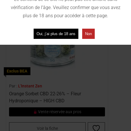
vérification de l’âge. Veuillez confirmer que vous avez
plus de 18 ans pour accéder à cette page.
Oui, j’ai plus de 18 ans
Non
Exclus BEA
Par :
L'Instant Zen
Orange Sorbet CBD 22-26% – Fleur
Hydroponique – HIGH CBD
Vente réservée aux pros
Voir la fiche