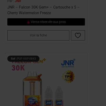
Par :
JNR
JNR – Falcon 30K Gem+ – Cartouche x 5 –
Cherry Watermelon Freeze
Vente réservée aux pros
Voir la fiche
Ref :
PUF-VAP-0843