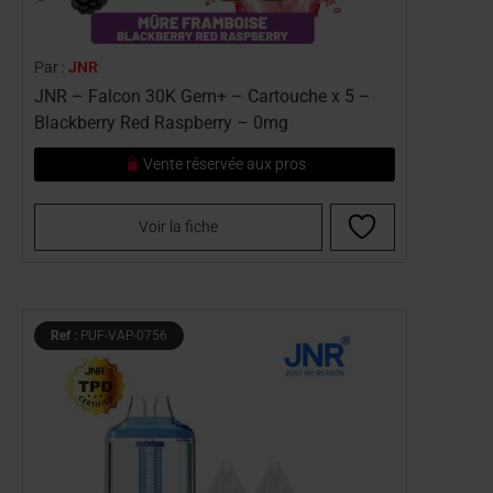
Par :
JNR
JNR – Falcon 30K Gem+ – Cartouche x 5 –
Blackberry Red Raspberry – 0mg
Vente réservée aux pros
Voir la fiche
Ref :
PUF-VAP-0756