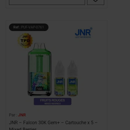
Ref :
PUF-VAP-0761
Par :
JNR
JNR – Falcon 30K Gem+ – Cartouche x 5 –
Mixed Berries