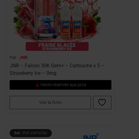
Par :
JNR
JNR – Falcon 30K Gem+ – Cartouche x 5 –
Strawberry Ice – 0mg
Vente réservée aux pros
Voir la fiche
Ref :
PUF-VAP-0766