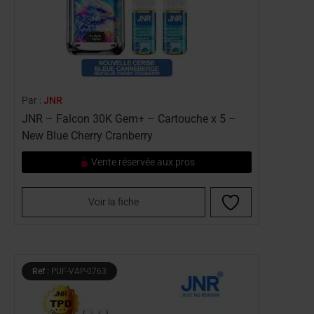
Par :
JNR
JNR – Falcon 30K Gem+ – Cartouche x 5 –
New Blue Cherry Cranberry
Vente réservée aux pros
Voir la fiche
Ref :
PUF-VAP-0763