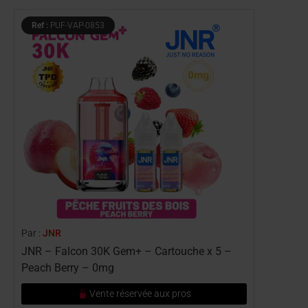
Ref :
PUF-VAP-0853
Par :
JNR
JNR – Falcon 30K Gem+ – Cartouche x 5 –
Peach Berry – 0mg
Vente réservée aux pros