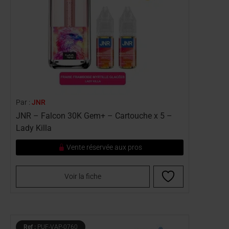
Par :
JNR
JNR – Falcon 30K Gem+ – Cartouche x 5 –
Lady Killa
Vente réservée aux pros
Voir la fiche
Ref :
PUF-VAP-0760