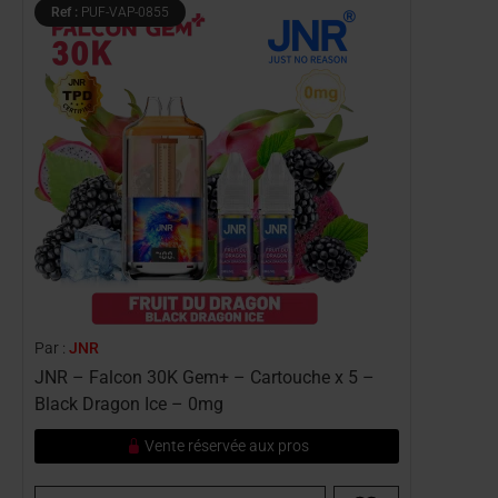
Ref :
PUF-VAP-0855
Par :
JNR
JNR – Falcon 30K Gem+ – Cartouche x 5 –
Black Dragon Ice – 0mg
Vente réservée aux pros