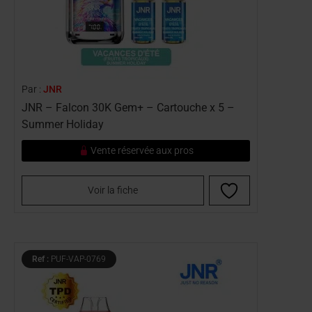
Par :
JNR
JNR – Falcon 30K Gem+ – Cartouche x 5 –
Summer Holiday
Vente réservée aux pros
Voir la fiche
Ref :
PUF-VAP-0769