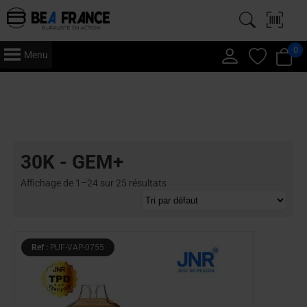
0
Menu
Accueil
/
Vape
/
Puff
/
JNR
/ 30K - GEM+
30K - GEM+
Affichage de 1–24 sur 25 résultats
Ref :
PUF-VAP-0755