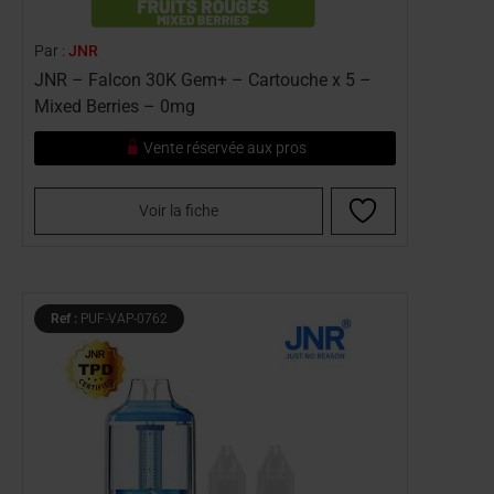
Par :
JNR
JNR – Falcon 30K Gem+ – Cartouche x 5 –
Mixed Berries – 0mg
Vente réservée aux pros
Voir la fiche
Ref :
PUF-VAP-0762