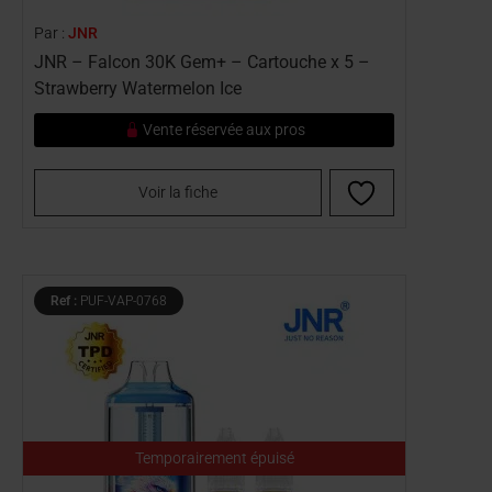
Par :
JNR
JNR – Falcon 30K Gem+ – Cartouche x 5 –
Strawberry Watermelon Ice
Vente réservée aux pros
Voir la fiche
Ref :
PUF-VAP-0768
Temporairement épuisé