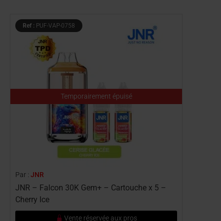
Ref :
PUF-VAP-0758
Temporairement épuisé
Par :
JNR
JNR – Falcon 30K Gem+ – Cartouche x 5 –
Cherry Ice
Vente réservée aux pros