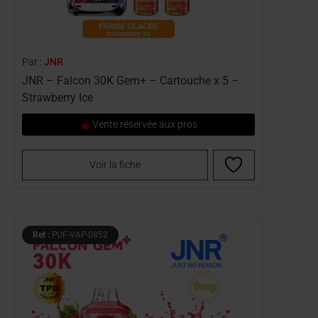
Par :
JNR
JNR – Falcon 30K Gem+ – Cartouche x 5 –
Strawberry Ice
Vente réservée aux pros
Voir la fiche
Ref :
PUF-VAP-0852