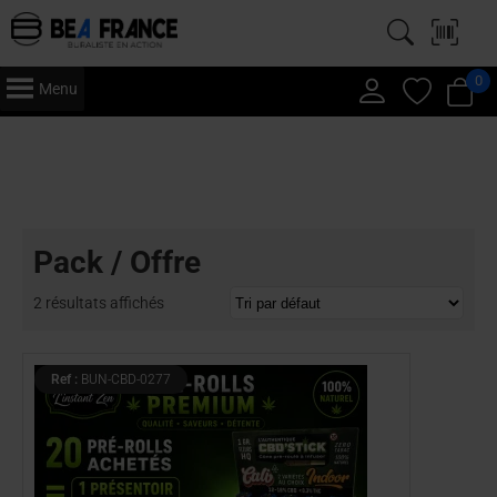
0
Menu
Accueil
/ Pack / Offre
Pack / Offre
2 résultats affichés
Ref :
BUN-CBD-0277