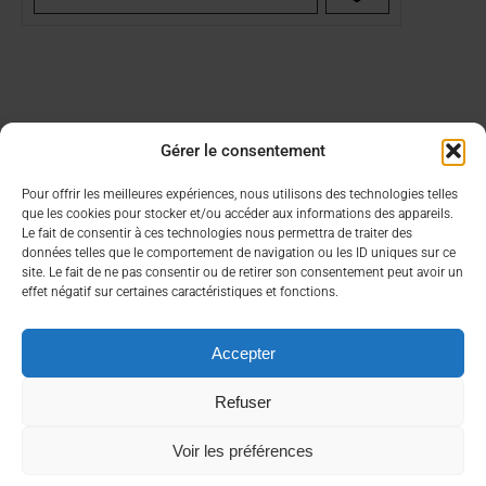
Gérer le consentement
Aide & Infos
Lien utiles
Pour offrir les meilleures expériences, nous utilisons des technologies telles
que les cookies pour stocker et/ou accéder aux informations des appareils.
Condition générales de vente
Choisir son CBD
Le fait de consentir à ces technologies nous permettra de traiter des
FAQ
Contacter un commercial
données telles que le comportement de navigation ou les ID uniques sur ce
Mon compte
site. Le fait de ne pas consentir ou de retirer son consentement peut avoir un
effet négatif sur certaines caractéristiques et fonctions.
À propos
Nous contacter rapidement
Accepter
Qui sommes nous ?
contact@bea-francetabac.fr
RGPD/Cookies
38, Rue AMPERE 56980 SAINT-AVE
Refuser
Voir les préférences