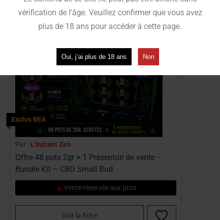
vérification de l’âge. Veuillez confirmer que vous avez
plus de 18 ans pour accéder à cette page.
Oui, j’ai plus de 18 ans
Non
Exclus BEA
Par :
L'Instant Zen
Offre 48 pots 2gr + 1 Présentoir de vente –
Bundle Kit – CBD Small Bud
Vente réservée aux pros
Voir la fiche