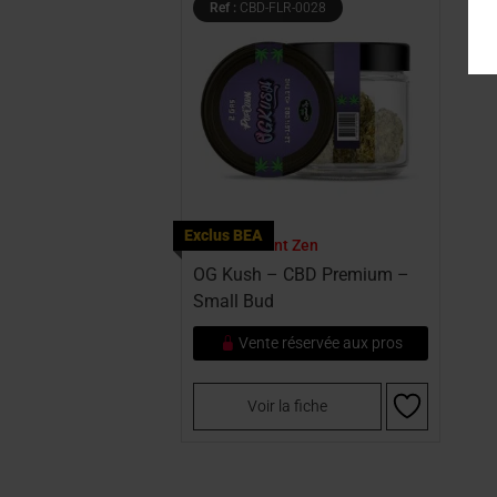
Ref :
CBD-FLR-0028
Exclus BEA
Par :
L'Instant Zen
OG Kush – CBD Premium –
Small Bud
Vente réservée aux pros
Voir la fiche