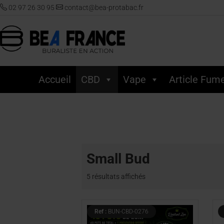
02 97 26 30 95
contact@bea-protabac.fr
Accueil
CBD
Vape
Article Fum
Accueil
/
CBD
/ Small Bud
Small Bud
5 résultats affichés
Ref :
BUN-CBD-0276