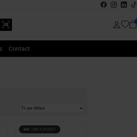
s
Contact
Ref :
CBD-FLR-0027