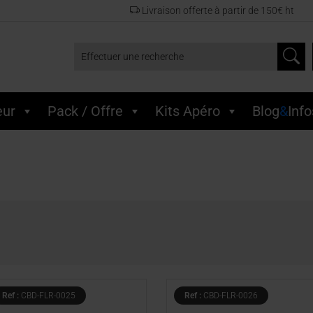
Livraison offerte à partir de 150€ ht
Effectuer une recherche
eur
Pack / Offre
Kits Apéro
Blog
&
Info
Ref :
CBD-FLR-0025
Ref :
CBD-FLR-0026