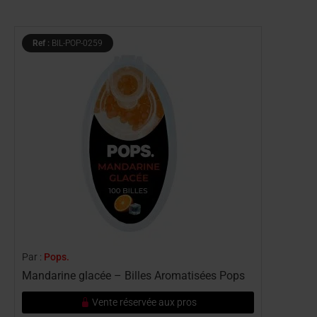
Ref :
BIL-POP-0259
Par :
Pops.
Mandarine glacée – Billes Aromatisées Pops
Vente réservée aux pros