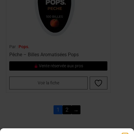
Par :
Pops.
Pêche – Billes Aromatisées Pops
Vente réservée aux pros
Voir la fiche
1
2
→