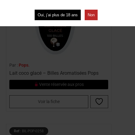
Oui, j’ai plus de 18 ans
Non
Par :
Pops.
Lait coco glacé – Billes Aromatisées Pops
Vente réservée aux pros
Voir la fiche
Ref :
BIL-POP-0258