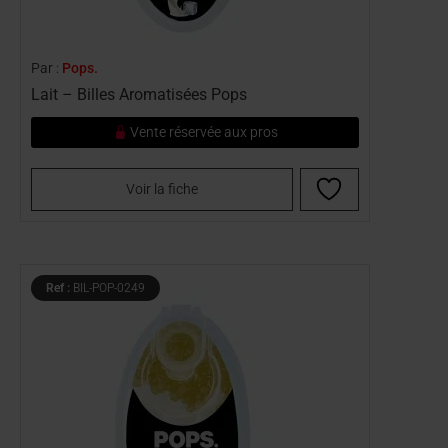
Par :
Pops.
Lait – Billes Aromatisées Pops
Vente réservée aux pros
Voir la fiche
Ref :
BIL-POP-0249