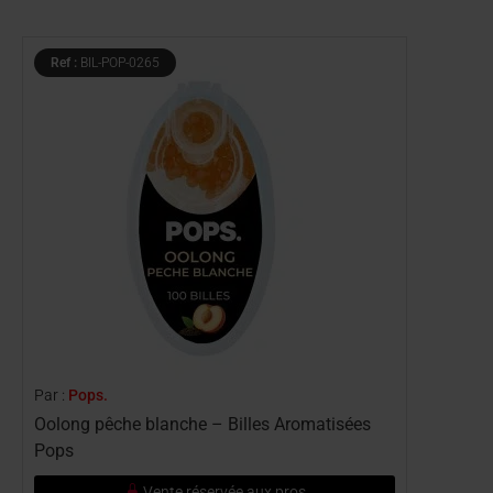
Ref :
BIL-POP-0265
Par :
Pops.
Oolong pêche blanche – Billes Aromatisées
Pops
Vente réservée aux pros