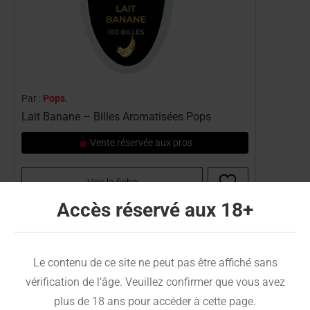
Par :
Pops.
Lait Banane – Billes Aromatisées Pops
Vente réservée aux pros
Voir la fiche
Accès réservé aux 18+
Ref :
BIL-POP-0275
Le contenu de ce site ne peut pas être affiché sans
vérification de l’âge. Veuillez confirmer que vous avez
plus de 18 ans pour accéder à cette page.