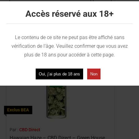
Voir la fiche
Accès réservé aux 18+
Ref :
BEA-DIRECT-HAWAIAN
Le contenu de ce site ne peut pas être affiché sans
vérification de l’âge. Veuillez confirmer que vous avez
plus de 18 ans pour accéder à cette page.
Oui, j’ai plus de 18 ans
Non
Exclus BEA
Par :
CBD Direct
Hawaian Haze – CBD Direct – Green House