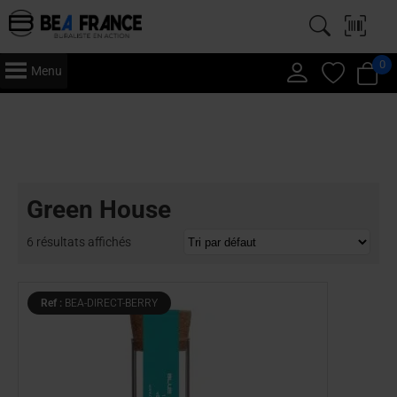
0
Menu
Accueil
/
CBD
/ Green House
Green House
6 résultats affichés
Ref :
BEA-DIRECT-BERRY