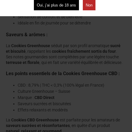
Relaxation douce et progressive
Oui, j’ai plus de 18 ans
Non
Réduction du stress et de l’anxiété
Sensation de confort et de bien-être
Idéale en fin de journée pour se détendre
Saveurs & arômes :
La
Cookies Greenhouse
séduit par son profil aromatique
sucré
et biscuité
, rappelant les
cookies fraîchement sortis du four
.
Ses notes gourmandes sont complétées par une légère touche
terreuse et florale
, qui en fait une variété équilibrée et délicieuse.
Les points essentiels de la Cookies Greenhouse CBD :
CBD : 8,79% | THC < 0,3% (100% légal en France)
Culture Greenhouse – Suisse
Marque :
CBD Direct
Saveurs sucrées et biscuitées
Effets relaxants et modérés
La
Cookies CBD Greenhouse
est parfaite pour les amateurs de
saveurs sucrées et réconfortantes
, en quête d’un produit
naturel, relaxant et gourmand
.