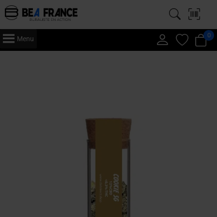
0
Menu
Accueil
/
CBD
/
Green House
/ Cookies – CBD Direct – Green House