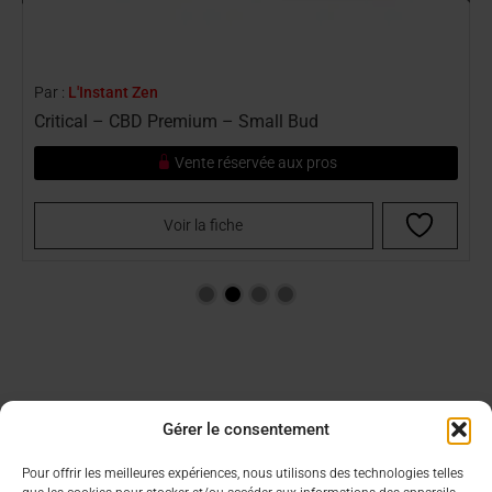
Par :
L'Instant Zen
Frosted Grapes – CBD Premium – Medium Bud
Vente réservée aux pros
Voir la fiche
Gérer le consentement
Aide & Infos
Lien utiles
Pour offrir les meilleures expériences, nous utilisons des technologies telles