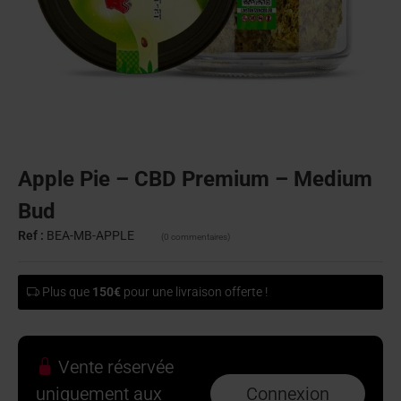
Apple Pie – CBD Premium – Medium
Bud
Ref :
BEA-MB-APPLE
(0 commentaires)
Plus que
150€
pour une livraison offerte !
Vente réservée
uniquement aux
Connexion