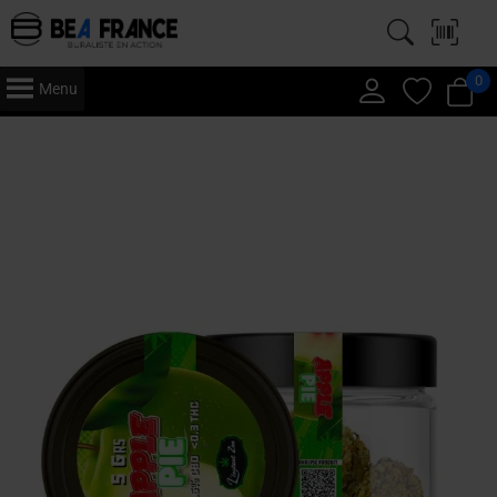
0
Menu
Accueil
/
CBD
/
Medium Bud
/ Apple Pie – CBD Premium – Medium Bud