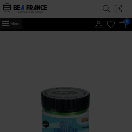
0
Menu
Accueil
/
CBD
/
Résine
/ Cali Mousse – CBD Premium – Résine