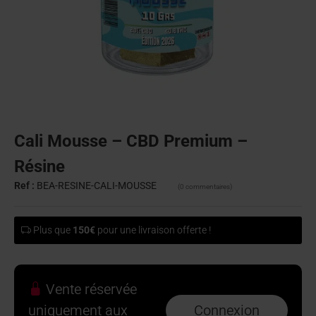
Cali Mousse – CBD Premium –
Résine
Ref :
BEA-RESINE-CALI-MOUSSE
(0 commentaires)
Plus que
150€
pour une livraison offerte !
Vente réservée
uniquement aux
Connexion