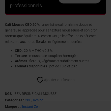
professionnels
Cali Mousse CBD 20 %
: une résine californienne douce et
généreuse, appréciée pour sa texture mousseuse et son profil
aromatique équilibré. Riche en CBD, elle offre une expérience
relaxante aux notes florales et légèrement sucrées.
CBD
: 20 % – THC < 0,3 %
Texture
: mousseuse, souple et homogène
Arômes
: floraux, végétaux et subtilement sucrés
Formats disponibles
: pot de 10 g et 20 g
Ajouter au favoris
UGS :
BEA-RESINE-CALI-MOUSSE
Catégories :
CBD
,
Résine
Marque :
L'Instant Zen