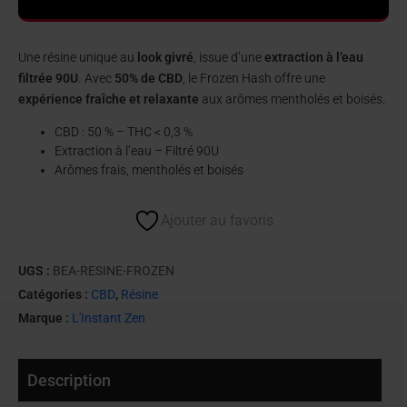
Une résine unique au
look givré
, issue d’une
extraction à l’eau
filtrée 90U
. Avec
50% de CBD
, le Frozen Hash offre une
expérience fraîche et relaxante
aux arômes mentholés et boisés.
CBD : 50 % – THC < 0,3 %
Extraction à l’eau – Filtré 90U
Arômes frais, mentholés et boisés
Ajouter au favoris
UGS :
BEA-RESINE-FROZEN
Catégories :
CBD
,
Résine
Marque :
L'Instant Zen
Description