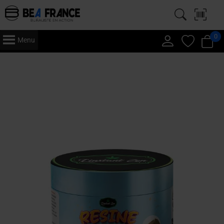
0
Menu
Accueil
/
CBD
/
Résine
/ Frozen – CBD Premium – Résine