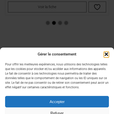
Voir la fiche
Gérer le consentement
Aide & Infos
Lien utiles
Pour offrir les meilleures expériences, nous utilisons des technologies telles
que les cookies pour stocker et/ou accéder aux informations des appareils.
Condition générales de vente
Choisir son CBD
Le fait de consentir à ces technologies nous permettra de traiter des
FAQ
Contacter un commercial
données telles que le comportement de navigation ou les ID uniques sur ce
site. Le fait de ne pas consentir ou de retirer son consentement peut avoir un
Mon compte
effet négatif sur certaines caractéristiques et fonctions.
À propos
Nous contacter rapidement
Accepter
Qui sommes nous ?
contact@bea-francetabac.fr
RGPD/Cookies
38, Rue AMPERE 56980 SAINT-AVE
Refuser