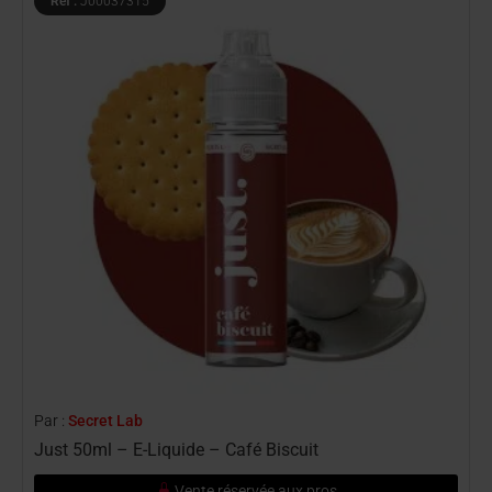
Ref :
J00037315
Par :
Secret Lab
P
Just 50ml – E-Liquide – Café Biscuit
J
Vente réservée aux pros