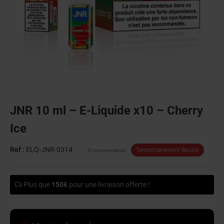
JNR 10 ml – E-Liquide x10 – Cherry
Ice
Ref :
ELQ-JNR-0314
Temporairement épuisé
(0 commentaires)
Plus que
150€
pour une livraison offerte !