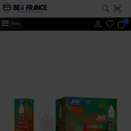
0
Menu
Accueil
/
Vape
/
E-Liquide
/
JNR
/
10ml (x10)
/ JNR 10 ml – E-Liquide x10
– Cherry Ice