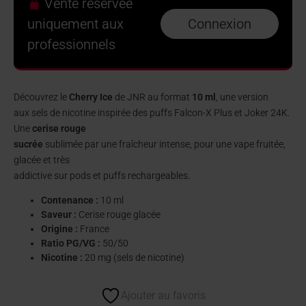
Vente réservée
uniquement aux
Connexion
professionnels
Découvrez le
Cherry Ice
de JNR au format
10 ml
, une version
aux sels de nicotine inspirée des puffs Falcon-X Plus et Joker 24K.
Une
cerise rouge
sucrée
sublimée par une fraîcheur intense, pour une vape fruitée,
glacée et très
addictive sur pods et puffs rechargeables.
Contenance :
10 ml
Saveur :
Cerise rouge glacée
Origine :
France
Ratio PG/VG :
50/50
Nicotine :
20 mg (sels de nicotine)
Ajouter au favoris