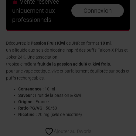
Vente réservée
uniquement aux
Connexion
professionnels
Découvrez le
Passion Fruit Kiwi
de JNR en format
10 ml
,
un e-liquide aux sels de nicotine inspiré des puffs Falcon-X Plus et
Joker 24K. Une association
tropicale mêlant
fruit de la passion acidulé
et
kiwi frais
,
pour une vape exotique, vive et parfaitement équilibrée sur pods et
puffs rechargeables.
Contenance :
10 ml
Saveur :
Fruit de la passion & kiwi
Origine :
France
Ratio PG/VG :
50/50
Nicotine :
20 mg (sels de nicotine)
Ajouter au favoris