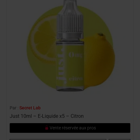
Par :
Secret Lab
P
Just 10ml – E-Liquide x5 – Citron
J
Vente réservée aux pros