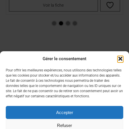
Voir la fiche
Gérer le consentement
Aide & Infos
Lien utiles
Pour offrir les meilleures expériences, nous utilisons des technologies telles
que les cookies pour stocker et/ou accéder aux informations des appareils.
Condition générales de vente
Choisir son CBD
Le fait de consentir à ces technologies nous permettra de traiter des
FAQ
Contacter un commercial
données telles que le comportement de navigation ou les ID uniques sur ce
Mon compte
site. Le fait de ne pas consentir ou de retirer son consentement peut avoir un
effet négatif sur certaines caractéristiques et fonctions.
À propos
Nous contacter rapidement
Accepter
Qui sommes nous ?
contact@bea-francetabac.fr
RGPD/Cookies
38, Rue AMPERE 56980 SAINT-AVE
Refuser