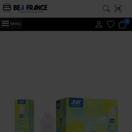
0
Menu
Accueil
/
Vape
/
E-Liquide
/
JNR
/
10ml (x10)
/ JNR 10 ml – E-Liquide x10
– Passion Fruit Kiwi