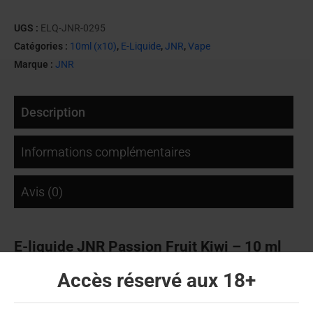
UGS :
ELQ-JNR-0295
Catégories :
10ml (x10)
,
E-Liquide
,
JNR
,
Vape
Marque :
JNR
Description
Informations complémentaires
Avis (0)
E-liquide JNR Passion Fruit Kiwi – 10 ml
(sels de nicotine)
Accès réservé aux 18+
Le
Passion Fruit Kiwi
de JNR fusionne deux arômes exotiques
très appréciés :