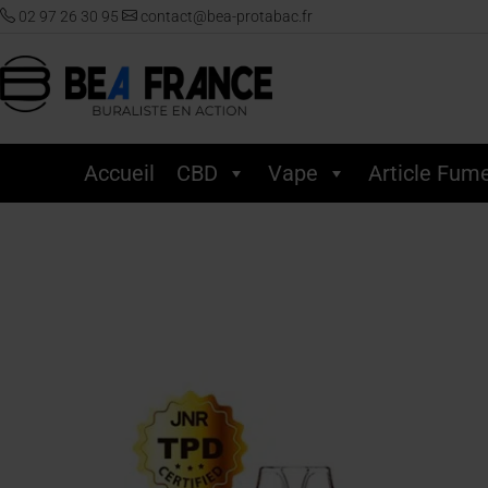
02 97 26 30 95
contact@bea-protabac.fr
Accueil
CBD
Vape
Article Fum
Accueil
/
Vape
/
Puff
/
JNR
/
30K - GEM+
/ JNR – Falcon 30K Gem+ – Car