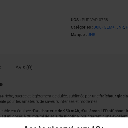
UGS :
PUF-VAP-0758
Catégories :
30K - GEM+
,
JNR
,
P
Marque :
JNR
s
Avis (0)
e
se
riche, sucrée et légèrement acidulée, sublimée par une
fraîcheur glacia
idéale pour les amateurs de saveurs intenses et modernes.
geable est équipée d’une
batterie de 950 mAh
, d’un
écran LED affichant 
m 10 ml
dosés à
20 mg/ml de sels de nicotine
, pour garantir une excelle
la JNR 30K Falcon Gem+ assure un tirage confortable, proche de la cigarett