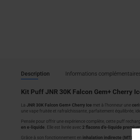
Description
Informations complémentaire
Kit Puff JNR 30K Falcon Gem+ Cherry Ic
La
JNR 30K Falcon Gem+ Cherry Ice
met à l’honneur une
ceri
une vape fruitée et rafraîchissante, parfaitement équilibrée, 
Pensée pour offrir une expérience complète, cette puff rechar
en e-liquide
. Elle est livrée avec
2 flacons d’e-liquide premiu
Grâce à son fonctionnement en
inhalation indirecte (MTL)
, 