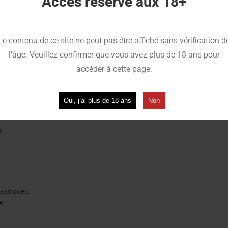
Accès réservé aux 18+
e et moderne.
Le contenu de ce site ne peut pas être affiché sans vérification d
l’âge. Veuillez confirmer que vous avez plus de 18 ans pour
accéder à cette page.
Oui, j’ai plus de 18 ans
Non
l
lassiques.
e.