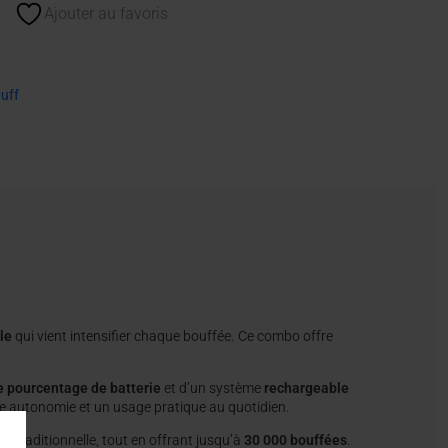
Ajouter au favoris
uff
le
qui vient intensifier chaque bouffée. Ce combo offre
le pourcentage de batterie
et d’un système
rechargeable
nte autonomie et un usage pratique au quotidien.
e traditionnelle, tout en offrant jusqu’à
30 000 bouffées
.