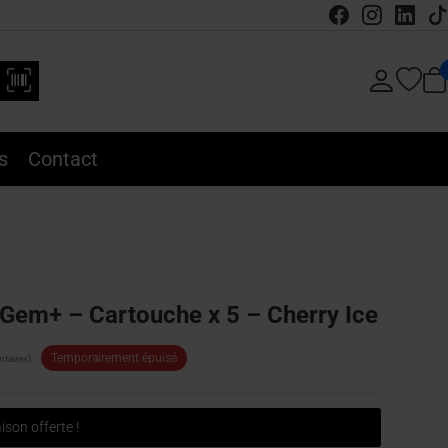
s
Contact
Gem+ – Cartouche x 5 – Cherry Ice
Temporairement épuisé
taires)
ison offerte !