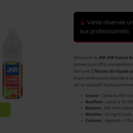
Vente réservée u
aux professionnels
Découvrez la
JNR 30K Falcon G
pensée pour offrir une expérience
livré avec
2 flacons d’e-liquide
d’une cerise sucrée associée à u
sur un dispositif haute autonomi
Saveur :
Cerise & effet fra
Bouffées :
Jusqu’à 30 00
Batterie :
950 mAh rechar
Nicotine :
20 mg/ml (sels 
Contenu :
Appareil + 2 fl