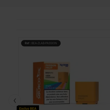
Ref :
BEA-ZLAB-PASSION
‹
Exclus BEA