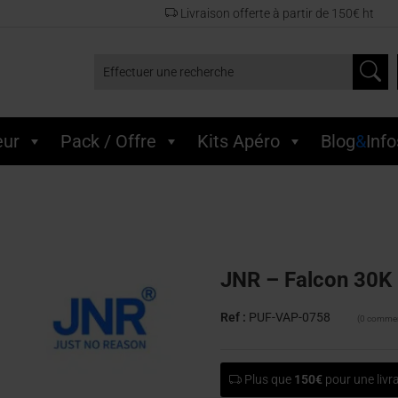
Livraison offerte à partir de 150€ ht
Effectuer une recherche
eur
Pack / Offre
Kits Apéro
Blog
&
Info
touche x 5 – Cherry Ice
JNR – Falcon 30K 
Ref :
PUF-VAP-0758
(0 commen
Plus que
150€
pour une livra