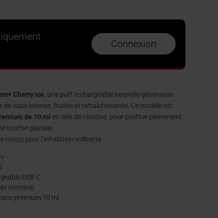
niquement
Connexion
em+ Cherry Ice
, une puff rechargeable nouvelle génération
 de vape intense, fruitée et rafraîchissante. Ce modèle est
 premium de 10 ml
en sels de nicotine, pour profiter pleinement
ne touche glaciale,
e conçu pour l’inhalation indirecte.
is
0
geable USB-C
de nicotine)
acons premium 10 ml