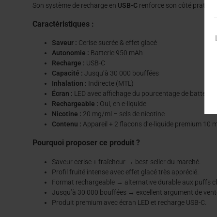
Son système de recharge en
USB-C
renforce son côté pratiqu
Caractéristiques :
Saveur :
Cerise sucrée & effet glacé
Autonomie :
Batterie 950 mAh
Recharge :
USB-C
Capacité :
Jusqu’à 30 000 bouffées
Inhalation :
Indirecte (MTL)
Écran :
LED avec affichage du pourcentage de batterie
Rechargeable :
Oui, en e-liquide
Nicotine :
20 mg/ml – sels de nicotine
Contenu :
Appareil + 2 flacons d’e-liquide premium 10 m
Pourquoi proposer ce produit ?
Saveur cerise + fraîcheur → best-seller du marché.
Profil fruité intense avec effet glacé très apprécié.
Format rechargeable → alternative durable aux puffs c
Jusqu’à 30 000 bouffées → excellent argument de vent
Produit premium avec écran LED et recharge USB-C.