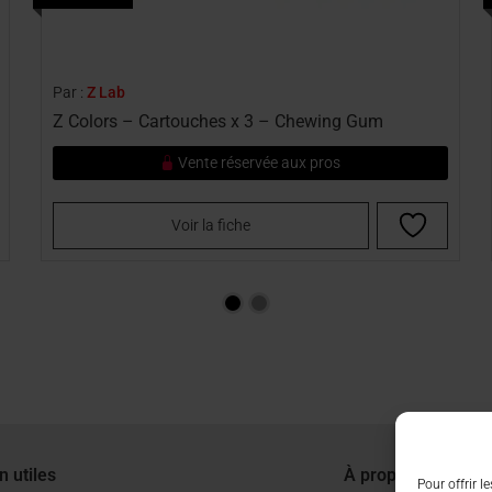
Par :
Z Lab
Z Colors – Cartouches x 3 – Chewing Gum
Vente réservée aux pros
Voir la fiche
n utiles
À propos
Pour offrir l