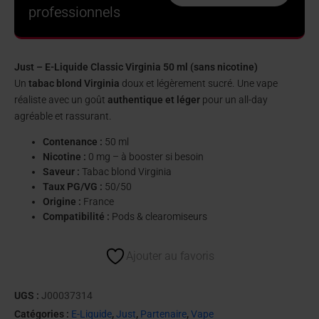
professionnels
Just – E-Liquide Classic Virginia 50 ml (sans nicotine)
Un
tabac blond Virginia
doux et légèrement sucré. Une vape
réaliste avec un goût
authentique et léger
pour un all-day
agréable et rassurant.
Contenance :
50 ml
Nicotine :
0 mg – à booster si besoin
Saveur :
Tabac blond Virginia
Taux PG/VG :
50/50
Origine :
France
Compatibilité :
Pods & clearomiseurs
Ajouter au favoris
UGS :
J00037314
Catégories :
E-Liquide
,
Just
,
Partenaire
,
Vape