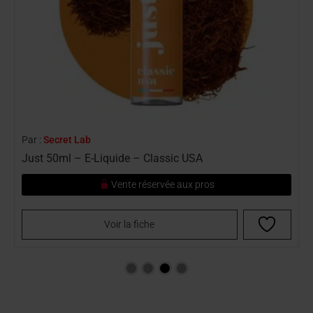
Par :
Secret Lab
P
Just 50ml – E-Liquide – Classic USA
J
Vente réservée aux pros
Voir la fiche