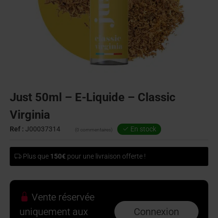
Just 50ml – E-Liquide – Classic
Virginia
Ref :
J00037314
En stock
(0 commentaires)
Plus que
150€
pour une livraison offerte !
Vente réservée
uniquement aux
Connexion