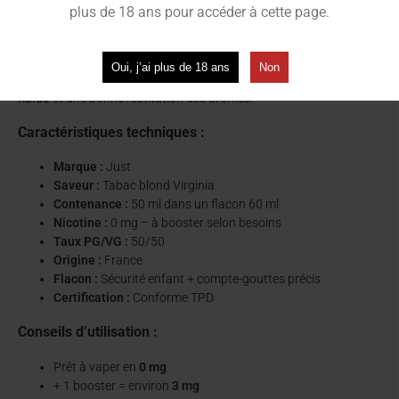
plus de 18 ans pour accéder à cette page.
Flacon 50 ml prêt à booster
Sans nicotine, ce e-liquide peut être
nicotiné à la demande
grâce
Oui, j’ai plus de 18 ans
Non
à un ou deux boosters. Le
ratio PG/VG 50/50
garantit une vape
fluide
et une bonne restitution des arômes.
Caractéristiques techniques :
Marque :
Just
Saveur :
Tabac blond Virginia
Contenance :
50 ml dans un flacon 60 ml
Nicotine :
0 mg – à booster selon besoins
Taux PG/VG :
50/50
Origine :
France
Flacon :
Sécurité enfant + compte-gouttes précis
Certification :
Conforme TPD
Conseils d’utilisation :
Prêt à vaper en
0 mg
+ 1 booster = environ
3 mg