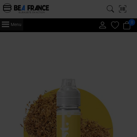
0
Menu
Accueil
/
Vape
/
E-Liquide
/ Just 50ml – E-Liquide – Classic Virginia