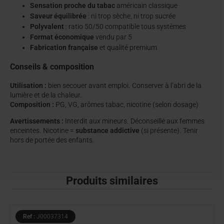
Sensation proche du tabac
américain classique
Saveur équilibrée
: ni trop sèche, ni trop sucrée
Polyvalent
: ratio 50/50 compatible tous systèmes
Format économique
vendu par 5
Fabrication française
et qualité premium
Conseils & composition
Utilisation :
bien secouer avant emploi. Conserver à l’abri de la
lumière et de la chaleur.
Composition :
PG, VG, arômes tabac, nicotine (selon dosage)
Avertissements :
Interdit aux mineurs. Déconseillé aux femmes
enceintes. Nicotine =
substance addictive
(si présente). Tenir
hors de portée des enfants.
Produits similaires
Ref :
J00037314