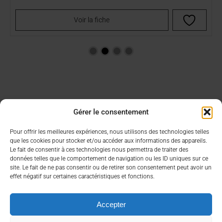
Voir la fiche
Gérer le consentement
Aide & Infos
Lien utiles
Pour offrir les meilleures expériences, nous utilisons des technologies telles
que les cookies pour stocker et/ou accéder aux informations des appareils.
Condition générales de vente
Choisir son CBD
Le fait de consentir à ces technologies nous permettra de traiter des
FAQ
Contacter un commercial
données telles que le comportement de navigation ou les ID uniques sur ce
site. Le fait de ne pas consentir ou de retirer son consentement peut avoir un
Mon compte
effet négatif sur certaines caractéristiques et fonctions.
À propos
Nous contacter rapidement
Accepter
Qui sommes nous ?
contact@bea-francetabac.fr
RGPD/Cookies
38, Rue AMPERE 56980 SAINT-AVE