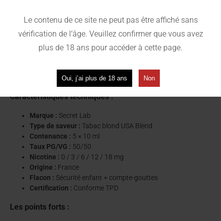
miel/brun doré
, typique des cigarettes américaines classiques.
Une vape
rassurante
pour accompagner le passage du tabac à
Le contenu de ce site ne peut pas être affiché sans
l’électronique.
vérification de l’âge. Veuillez confirmer que vous avez
Adapté à une utilisation quotidienne
plus de 18 ans pour accéder à cette page.
En
PG/VG 50/50
, il assure un
hit satisfaisant
(selon le taux de
nicotine choisi) et une bonne
production de vapeur
. Compatible
avec la majorité des matériels de vape.
Oui, j’ai plus de 18 ans
Non
Caractéristiques techniques :
Marque :
Secret Lab
Type de saveur :
Tabac blond USA Blend
Contenance :
5 × 10 ml
Taux PG/VG :
50/50
Nicotine :
0 / 3 / 6 / 12 / 18 mg
Origine :
France
Flacon :
Sécurité enfant + compte-gouttes
Certification :
Conforme TPD
Les points forts :