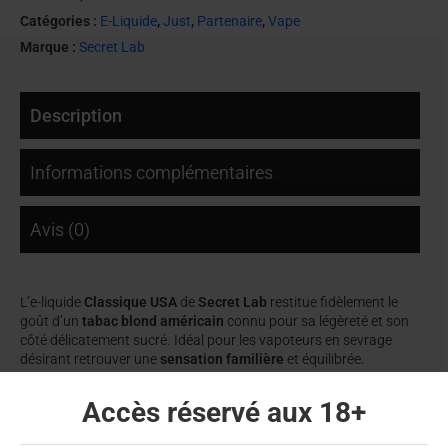
Catégories :
E-Liquide
,
Just
,
Partenaire
,
Vape
Marque :
Secret Lab
Description
Informations complémentaires
Avis (0)
L’e-liquide
Classique USA
de
Secret Lab
restitue fidèlement le
goût d’un
tabac blond américain
connu pour sa légèreté et son
côté délicatement sucré. Idéal pour les vapoteurs en sevrage
désirant retrouver une
sensation familière
et équilibrée.
Un tabac américain doux mais affirmé
Accès réservé aux 18+
Ce blend offre un
arôme tabac réaliste
avec une légère note