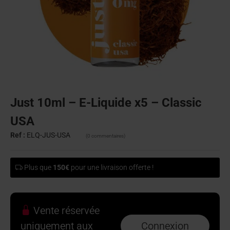
Just 10ml – E-Liquide x5 – Classic
USA
Ref :
ELQ-JUS-USA
(0 commentaires)
Plus que
150€
pour une livraison offerte !
Vente réservée
uniquement aux
Connexion