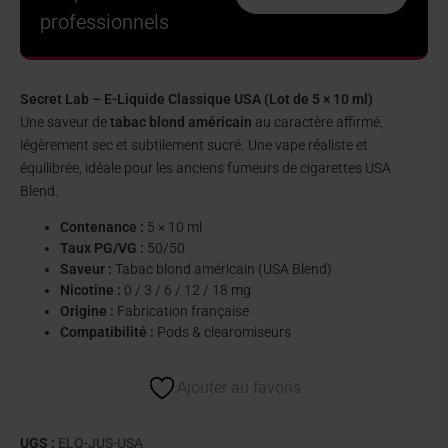
professionnels
Secret Lab – E-Liquide Classique USA (Lot de 5 × 10 ml)
Une saveur de
tabac blond américain
au caractère affirmé,
légèrement sec et subtilement sucré. Une vape réaliste et
équilibrée, idéale pour les anciens fumeurs de cigarettes USA
Blend.
Contenance :
5 × 10 ml
Taux PG/VG :
50/50
Saveur :
Tabac blond américain (USA Blend)
Nicotine :
0 / 3 / 6 / 12 / 18 mg
Origine :
Fabrication française
Compatibilité :
Pods & clearomiseurs
Ajouter au favoris
UGS :
ELQ-JUS-USA