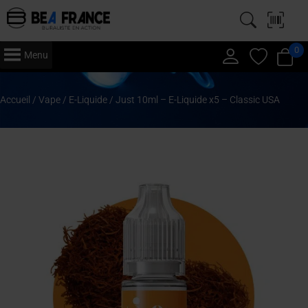
0
Menu
Accueil
/
Vape
/
E-Liquide
/ Just 10ml – E-Liquide x5 – Classic USA