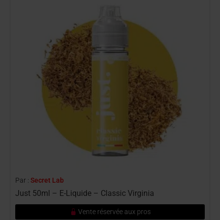
Par :
Secret Lab
P
Just 50ml – E-Liquide – Classic Virginia
J
Vente réservée aux pros