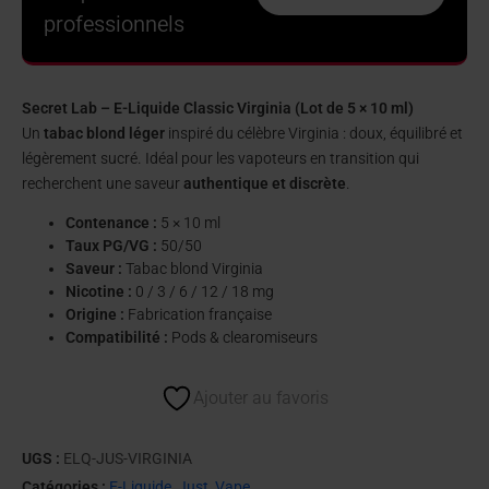
professionnels
Secret Lab – E-Liquide Classic Virginia (Lot de 5 × 10 ml)
Un
tabac blond léger
inspiré du célèbre Virginia : doux, équilibré et
légèrement sucré. Idéal pour les vapoteurs en transition qui
recherchent une saveur
authentique et discrète
.
Contenance :
5 × 10 ml
Taux PG/VG :
50/50
Saveur :
Tabac blond Virginia
Nicotine :
0 / 3 / 6 / 12 / 18 mg
Origine :
Fabrication française
Compatibilité :
Pods & clearomiseurs
Ajouter au favoris
UGS :
ELQ-JUS-VIRGINIA
Catégories :
E-Liquide
,
Just
,
Vape