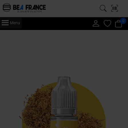
0
Menu
Accueil
/
Vape
/
E-Liquide
/ Just 10ml – E-Liquide x5 – Classic Virginia