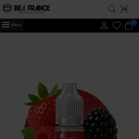
0
Menu
Accueil
/
Vape
/
E-Liquide
/ Just 10ml – E-Liquide x5 – Fruits Rouges