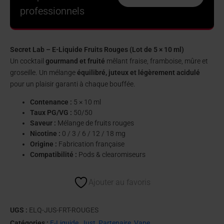
professionnels
Secret Lab – E-Liquide Fruits Rouges (Lot de 5 × 10 ml)
Un cocktail
gourmand et fruité
mêlant fraise, framboise, mûre et
groseille. Un mélange
équilibré, juteux et légèrement acidulé
pour un plaisir garanti à chaque bouffée.
Contenance :
5 × 10 ml
Taux PG/VG :
50/50
Saveur :
Mélange de fruits rouges
Nicotine :
0 / 3 / 6 / 12 / 18 mg
Origine :
Fabrication française
Compatibilité :
Pods & clearomiseurs
Ajouter au favoris
UGS :
ELQ-JUS-FRT-ROUGES
Catégories :
E-Liquide
,
Just
,
Partenaire
,
Vape