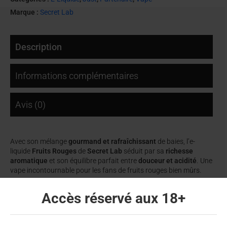
Marque :
Secret Lab
Description
Informations complémentaires
Avis (0)
Avec son mélange
gourmand et rafraîchissant
de baies, l’e-
liquide
Fruits Rouges
de
Secret Lab
séduit par sa
richesse
aromatique
et son équilibre parfait entre
douceur et acidité
. Une
vape incontournable pour les fans de fruits rouges bien mûrs.
Un cocktail fruité irrésistible
Accès réservé aux 18+
Chaque inhalation dévoile des notes de
fraise, framboise et
mûre
, rehaussées d’une pointe de
groseille acidulée
. Un