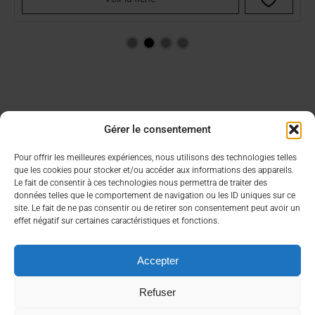
Gérer le consentement
Aide & Infos
Lien utiles
Pour offrir les meilleures expériences, nous utilisons des technologies telles
que les cookies pour stocker et/ou accéder aux informations des appareils.
Condition générales de vente
Choisir son CBD
Le fait de consentir à ces technologies nous permettra de traiter des
FAQ
Contacter un commercial
données telles que le comportement de navigation ou les ID uniques sur ce
site. Le fait de ne pas consentir ou de retirer son consentement peut avoir un
Mon compte
effet négatif sur certaines caractéristiques et fonctions.
À propos
Nous contacter rapidement
Accepter
Qui sommes nous ?
contact@bea-francetabac.fr
RGPD/Cookies
38, Rue AMPERE 56980 SAINT-AVE
Refuser