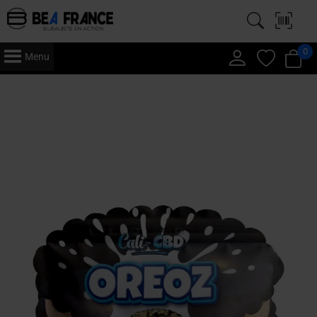
0
Menu
Accueil
/
CBD
/
Californienne
/ Oreoz – CBD Premium – Californienne