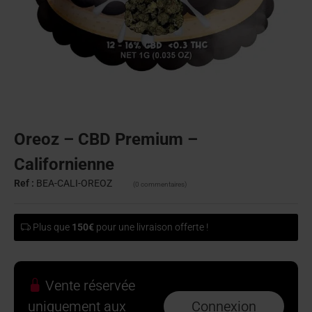
Oreoz – CBD Premium –
Californienne
Ref :
BEA-CALI-OREOZ
(0 commentaires)
Plus que
150€
pour une livraison offerte !
Vente réservée
uniquement aux
Connexion