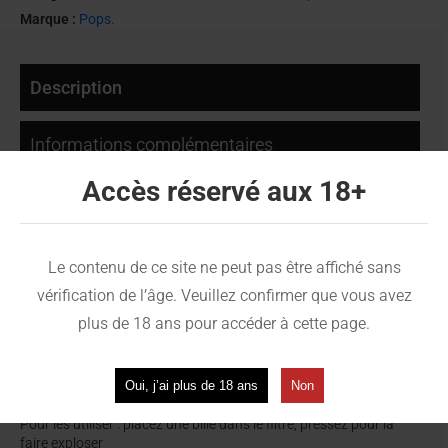
Marque :
Pops.
Description
Informations complémentaires
Accès réservé aux 18+
Avis (0)
Le contenu de ce site ne peut pas être affiché sans
Pops Passion Glacé – Une fraîcheur
vérification de l’âge. Veuillez confirmer que vous avez
exotique et gourmande
plus de 18 ans pour accéder à cette page.
Les billes Pops
Passion Glacé
réveillent vos cigarettes avec un
parfum de fruit de la passion
, frais et légèrement acidulé.
Oui, j’ai plus de 18 ans
Non
Une touche tropicale qui apporte du pep’s à chaque bouffée.
Pour les utiliser : placez une bille dans le filtre, pressez pour la
faire exploser