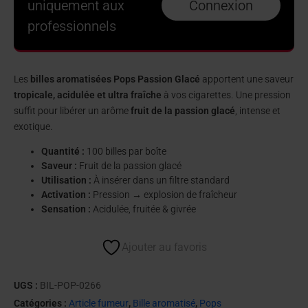
uniquement aux
Connexion
professionnels
Les
billes aromatisées Pops Passion Glacé
apportent une saveur
tropicale, acidulée et ultra fraîche
à vos cigarettes. Une pression
suffit pour libérer un arôme
fruit de la passion glacé
, intense et
exotique.
Quantité :
100 billes par boîte
Saveur :
Fruit de la passion glacé
Utilisation :
À insérer dans un filtre standard
Activation :
Pression → explosion de fraîcheur
Sensation :
Acidulée, fruitée & givrée
Ajouter au favoris
UGS :
BIL-POP-0266
Catégories :
Article fumeur
,
Bille aromatisé
,
Pops