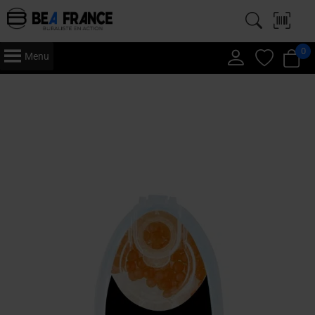
0
Menu
Accueil
/
Article fumeur
/
Bille aromatisé
/
Pops
/ Passion glacé – Billes
Aromatisées Pops