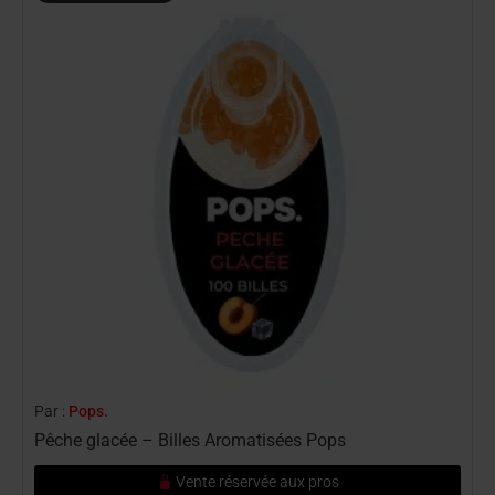
Par :
Pops.
P
Pêche glacée – Billes Aromatisées Pops
L
Vente réservée aux pros