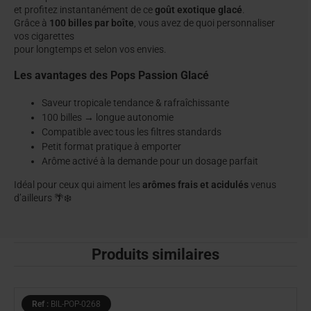
et profitez instantanément de ce
goût exotique glacé
.
Grâce à
100 billes par boîte
, vous avez de quoi personnaliser
vos cigarettes
pour longtemps et selon vos envies.
Les avantages des Pops Passion Glacé
Saveur tropicale tendance & rafraîchissante
100 billes → longue autonomie
Compatible avec tous les filtres standards
Petit format pratique à emporter
Arôme activé à la demande pour un dosage parfait
Idéal pour ceux qui aiment les
arômes frais et acidulés
venus
d’ailleurs 🌴❄️
Produits similaires
Ref :
BIL-POP-0268