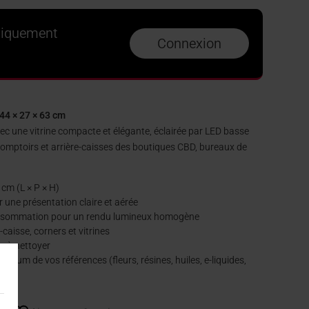
niquement
Connexion
44 × 27 × 63 cm
ec une vitrine compacte et élégante, éclairée par LED basse
omptoirs et arrière-caisses des boutiques CBD, bureaux de
 cm (L × P × H)
 une présentation claire et aérée
sommation pour un rendu lumineux homogène
caisse, corners et vitrines
s à nettoyer
emium de vos références (fleurs, résines, huiles, e-liquides,