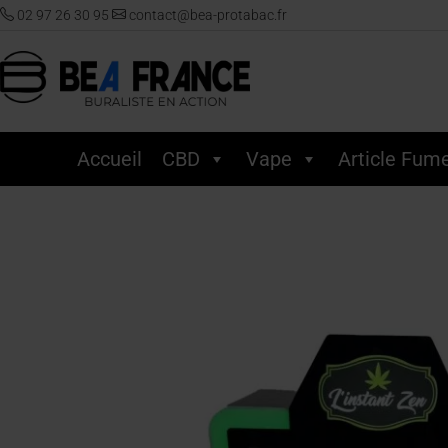
02 97 26 30 95
contact@bea-protabac.fr
Accueil
CBD
Vape
Article Fum
Accueil
/
Cadeaux
/ Vitrine lumineuse