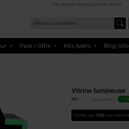
Livraison offerte à partir de 150€ ht
Effectuer une recherche
eur
Pack / Offre
Kits Apéro
Blog
&
Info
Vitrine lumineuse
Ref :
...
En
(0 commentaires)
Plus que
150€
pour une livra