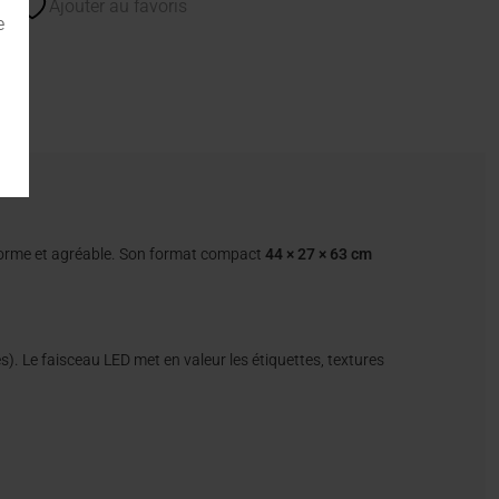
Ajouter au favoris
e
orme et agréable. Son format compact
44 × 27 × 63 cm
s). Le faisceau LED met en valeur les étiquettes, textures