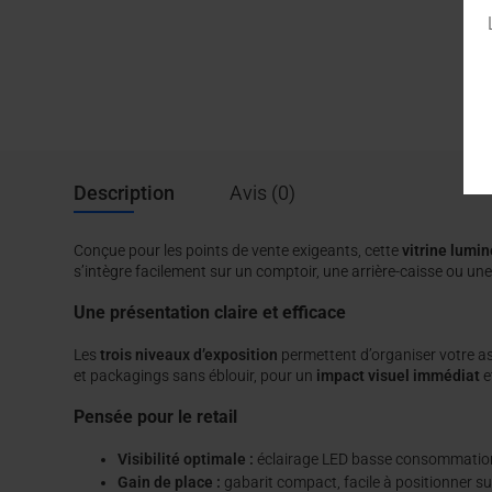
Description
Avis (0)
Conçue pour les points de vente exigeants, cette
vitrine lumi
s’intègre facilement sur un comptoir, une arrière-caisse ou une
Une présentation claire et efficace
Les
trois niveaux d’exposition
permettent d’organiser votre ass
et packagings sans éblouir, pour un
impact visuel immédiat
e
Pensée pour le retail
Visibilité optimale :
éclairage LED basse consommatio
Gain de place :
gabarit compact, facile à positionner s