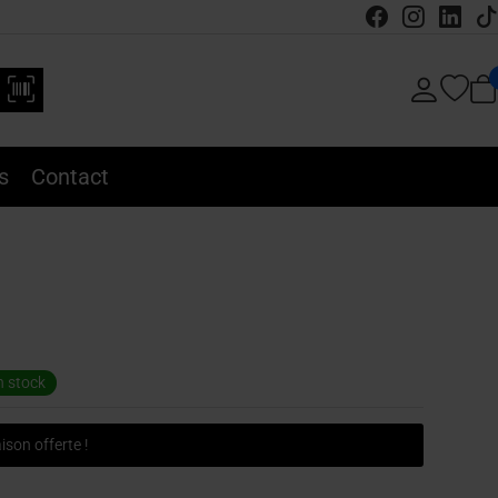
s
Contact
 stock
ison offerte !