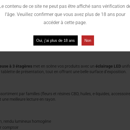
Le contenu de ce site ne peut pas être affiché sans vérification d
l’âge. Veuillez confirmer que vous avez plus de 18 ans pour
Catégorie :
Cadeaux
accéder à cette page.
Oui, j’ai plus de 18 ans
Non
neuse à 3 étagères
met en scène vos produits avec un
éclairage LED
unif
 tablette de présentation, tout en offrant une belle surface d’exposition.
ortiment par familles (fleurs et résines CBD, huiles, e-liquides, accessoire
t une meilleure lecture en rayon.
n, rendu lumineux homogène
ur comptoir