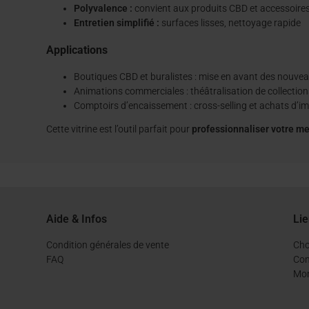
Polyvalence :
convient aux produits CBD et accessoires (po
Entretien simplifié :
surfaces lisses, nettoyage rapide
Applications
Boutiques CBD et buralistes : mise en avant des nouveau
Animations commerciales : théâtralisation de collections
Comptoirs d’encaissement : cross-selling et achats d’i
Cette vitrine est l’outil parfait pour
professionnaliser votre m
Aide & Infos
Lie
Condition générales de vente
Cho
FAQ
Con
Mo