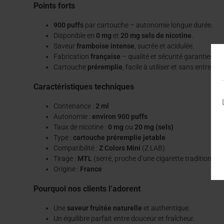
Points forts
900 puffs
par cartouche – autonomie longue durée.
Disponible en
0 mg
et
20 mg sels de nicotine
.
Saveur
framboise intense
, sucrée et acidulée.
Fabrication
française
– qualité et sécurité garanties.
Cartouche
préremplie
, facile à utiliser et sans entretien
Caractéristiques techniques
Contenance :
2 ml
Autonomie :
environ 900 puffs
Taux de nicotine :
0 mg
ou
20 mg (sels)
Type :
cartouche préremplie jetable
Compatibilité :
Z Colors Mini
(Z LAB)
Tirage :
MTL
(serré, proche d’une cigarette traditionnell
Origine :
France
Pourquoi nos clients l’adorent
Une
saveur fruitée naturelle
et authentique.
Un équilibre parfait entre douceur et fraîcheur.