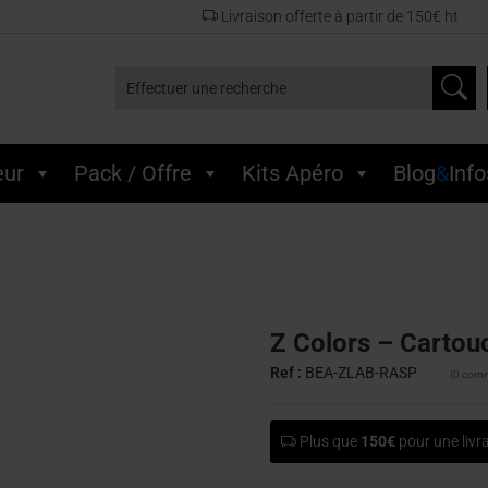
Livraison offerte à partir de 150€ ht
Effectuer une recherche
eur
Pack / Offre
Kits Apéro
Blog
&
Info
Z Colors – Cartou
Ref :
BEA-ZLAB-RASP
(0 comm
Plus que
150€
pour une livra