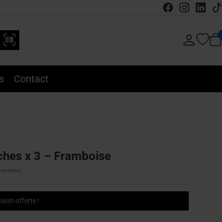
s
Contact
ches x 3 – Framboise
entaires)
ison offerte !