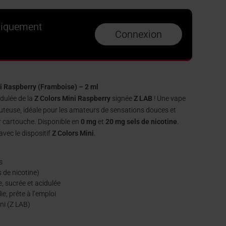
niquement
Connexion
i Raspberry (Framboise) – 2 ml
idulée de la
Z Colors Mini Raspberry
signée
Z LAB
! Une vape
 juteuse, idéale pour les amateurs de sensations douces et
 cartouche. Disponible en
0 mg
et
20 mg sels de nicotine
.
avec le dispositif
Z Colors Mini
.
s
 de nicotine)
, sucrée et acidulée
e, prête à l’emploi
ini (Z LAB)