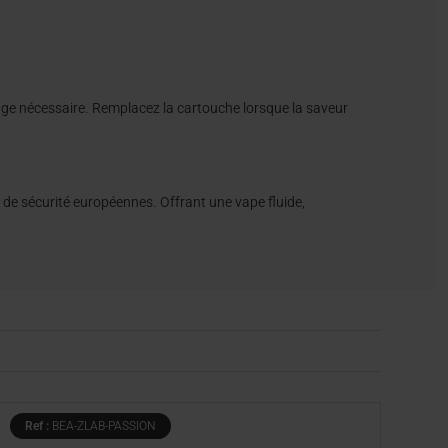
ge nécessaire. Remplacez la cartouche lorsque la saveur
 de sécurité européennes. Offrant une vape fluide,
Ref :
BEA-ZLAB-PASSION
Re