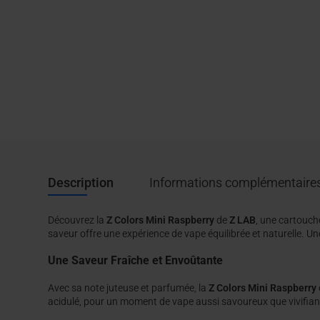
Description
Informations complémentaire
Découvrez la
Z Colors Mini Raspberry
de
Z LAB
, une cartouche
saveur offre une expérience de vape équilibrée et naturelle. Une 
Une Saveur Fraîche et Envoûtante
Avec sa note juteuse et parfumée, la
Z Colors Mini Raspberry
acidulé, pour un moment de vape aussi savoureux que vivifiant.