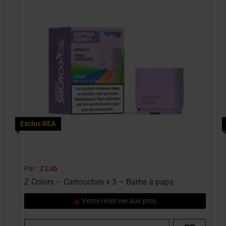
Exclus BEA
Par :
Z Lab
Z Colors – Cartouches x 3 – Barbe à papa
Vente réservée aux pros