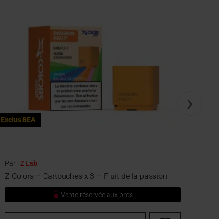
›
Exclus BEA
Exclu
Par :
Z Lab
Par :
Z Colors – Cartouches x 3 – Fruit de la passion
Z C
Vente réservée aux pros