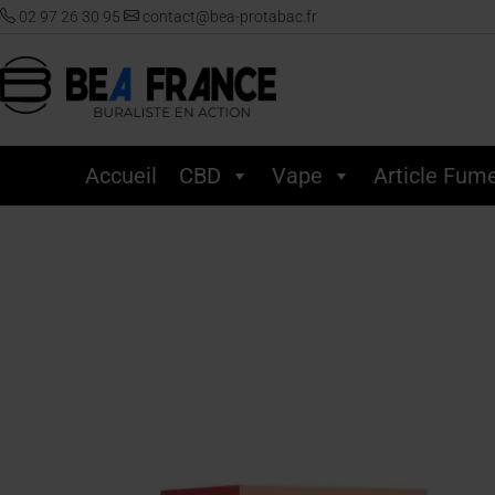
02 97 26 30 95
contact@bea-protabac.fr
Accueil
CBD
Vape
Article Fum
Accueil
/
Vape
/
Puff
/
Z-Colors
/ Z Colors – Cartouches x 3 – Framboise