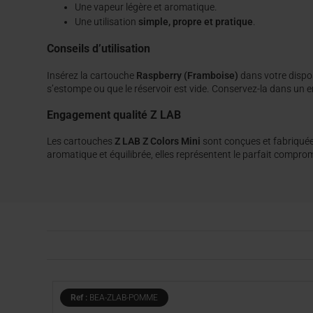
Une vapeur légère et aromatique.
Une utilisation
simple, propre et pratique
.
Conseils d’utilisation
Insérez la cartouche
Raspberry (Framboise)
dans votre dispos
s’estompe ou que le réservoir est vide. Conservez-la dans un endr
Engagement qualité Z LAB
Les cartouches
Z LAB Z Colors Mini
sont conçues et fabriqué
aromatique et équilibrée, elles représentent le parfait compromi
Ref :
BEA-ZLAB-POMME