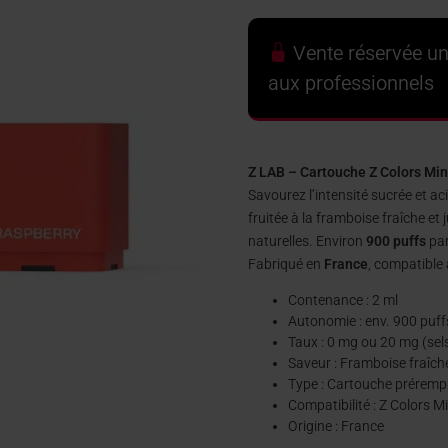
Vente réservée u
aux professionnels
Z LAB – Cartouche Z Colors Min
Savourez l’intensité sucrée et ac
fruitée à la framboise fraîche et
naturelles. Environ
900 puffs
par
Fabriqué en
France
, compatible 
Contenance : 2 ml
Autonomie : env. 900 puff
Taux : 0 mg ou 20 mg (sels
Saveur : Framboise fraîche
Type : Cartouche prérempli
Compatibilité : Z Colors M
Origine : France