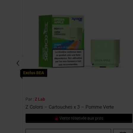
‹
Exclus BEA
Par :
Z Lab
Z Colors – Cartouches x 3 – Pomme Verte
Vente réservée aux pros