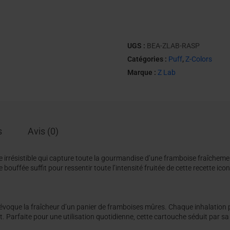
UGS :
BEA-ZLAB-RASP
Catégories :
Puff
,
Z-Colors
Marque :
Z Lab
s
Avis (0)
 irrésistible qui capture toute la gourmandise d’une framboise fraîchement
bouffée suffit pour ressentir toute l’intensité fruitée de cette recette ico
évoque la fraîcheur d’un panier de framboises mûres. Chaque inhalation pro
 Parfaite pour une utilisation quotidienne, cette cartouche séduit par sa 