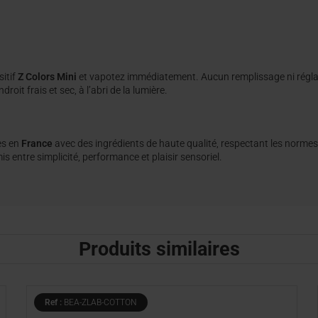
itif
Z Colors Mini
et vapotez immédiatement. Aucun remplissage ni régla
oit frais et sec, à l’abri de la lumière.
es en
France
avec des ingrédients de haute qualité, respectant les normes
s entre simplicité, performance et plaisir sensoriel.
Produits similaires
Ref :
BEA-ZLAB-COTTON