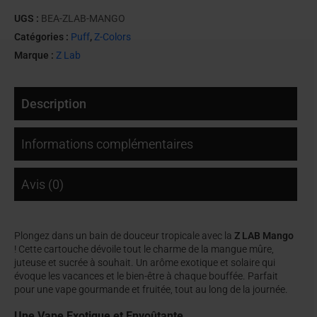
UGS :
BEA-ZLAB-MANGO
Catégories :
Puff
,
Z-Colors
Marque :
Z Lab
Description
Informations complémentaires
Avis (0)
Plongez dans un bain de douceur tropicale avec la
Z LAB Mango
! Cette cartouche dévoile tout le charme de la mangue mûre,
juteuse et sucrée à souhait. Un arôme exotique et solaire qui
évoque les vacances et le bien-être à chaque bouffée. Parfait
pour une vape gourmande et fruitée, tout au long de la journée.
Une Vape Exotique et Envoûtante