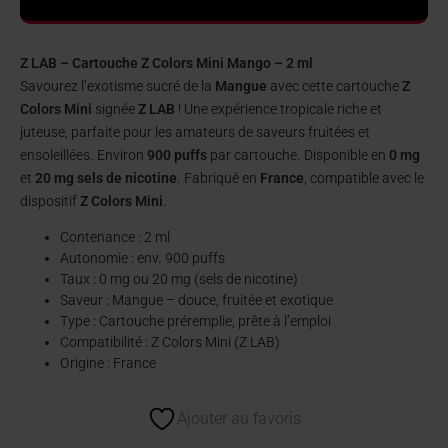
Z LAB – Cartouche Z Colors Mini Mango – 2 ml
Savourez l’exotisme sucré de la
Mangue
avec cette cartouche
Z
Colors Mini
signée
Z LAB
! Une expérience tropicale riche et
juteuse, parfaite pour les amateurs de saveurs fruitées et
ensoleillées. Environ
900 puffs
par cartouche. Disponible en
0 mg
et
20 mg sels de nicotine
. Fabriqué en
France
, compatible avec le
dispositif
Z Colors Mini
.
Contenance : 2 ml
Autonomie : env. 900 puffs
Taux : 0 mg ou 20 mg (sels de nicotine)
Saveur : Mangue – douce, fruitée et exotique
Type : Cartouche préremplie, prête à l’emploi
Compatibilité : Z Colors Mini (Z LAB)
Origine : France
Ajouter au favoris