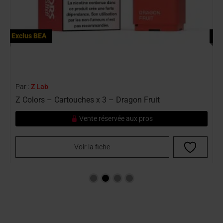
Exclus BEA
Ex
Par :
Z Lab
P
Z Colors – Cartouches x 3 – Dragon Fruit
Z
Vente réservée aux pros
Voir la fiche