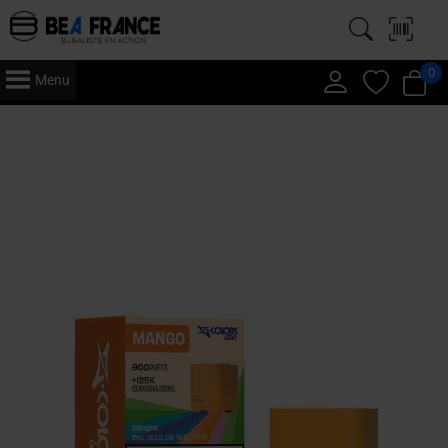
0
Menu
Accueil
/
Vape
/
Puff
/
Z-Colors
/ Z Colors – Cartouches x 3 – Mangue