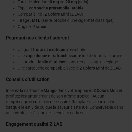
Taux de nicotine :
0 mg
ou
20 mg (sels)
Type :
cartouche préremplie jetable
Compatibilité :
Z Colors Mini
(Z LAB)
Tirage :
MTL
(serré, proche d’une cigarette classique)
Origine :
France
Pourquoi nos clients l’adorent
Un goût
fruité et exotique
irrésistible.
Une
vape douce et rafraîchissante
idéale toute la journée.
Un produit
facile à utiliser
, sans remplissage ni réglage.
Une cartouche compatible avec le
Z Colors Mini
de Z LAB.
Conseils d’utilisation
Insérez la cartouche
Mango
dans votre appareil
Z Colors Mini
et
profitez instantanément de son arôme tropical. Aucun
remplissage ni entretien nécessaire. Remplacez la cartouche
lorsqu’elle est vide ou que la saveur s’atténue. Conservez-la dans
un endroit sec, à l’abri de la chaleur et du soleil.
Engagement qualité Z LAB