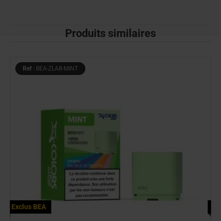
Produits similaires
Ref :
BEA-ZLAB-MINT
Exclus BEA
Ex