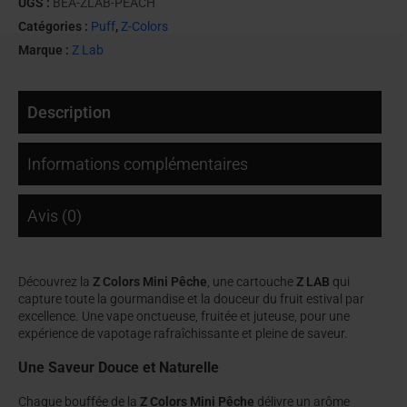
UGS :
BEA-ZLAB-PEACH
Catégories :
Puff
,
Z-Colors
Marque :
Z Lab
Description
Informations complémentaires
Avis (0)
Découvrez la
Z Colors Mini Pêche
, une cartouche
Z LAB
qui
capture toute la gourmandise et la douceur du fruit estival par
excellence. Une vape onctueuse, fruitée et juteuse, pour une
expérience de vapotage rafraîchissante et pleine de saveur.
Une Saveur Douce et Naturelle
Chaque bouffée de la
Z Colors Mini Pêche
délivre un arôme