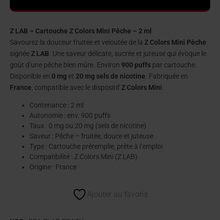
Z LAB – Cartouche Z Colors Mini Pêche – 2 ml
Savourez la douceur fruitée et veloutée de la
Z Colors Mini Pêche
signée
Z LAB
. Une saveur délicate, sucrée et juteuse qui évoque le
goût d’une pêche bien mûre. Environ
900 puffs
par cartouche.
Disponible en
0 mg
et
20 mg sels de nicotine
. Fabriquée en
France
, compatible avec le dispositif
Z Colors Mini
.
Contenance : 2 ml
Autonomie : env. 900 puffs
Taux : 0 mg ou 20 mg (sels de nicotine)
Saveur : Pêche – fruitée, douce et juteuse
Type : Cartouche préremplie, prête à l’emploi
Compatibilité : Z Colors Mini (Z LAB)
Origine : France
Ajouter au favoris