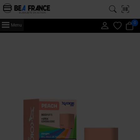
0
Menu
Accueil
/
Vape
/
Puff
/
Z-Colors
/ Z Colors – Cartouches x 3 – Pêche