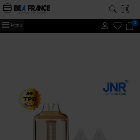
0
Menu
Accueil
/
Vape
/
Puff
/
JNR
/
30K - GEM+
/ JNR – Falcon 30K Gem+ –
Cartouche x 5 – Black Dragon Ice