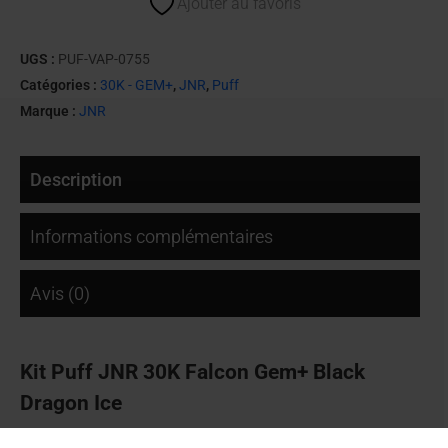
Ajouter au favoris
UGS :
PUF-VAP-0755
Catégories :
30K - GEM+
,
JNR
,
Puff
Marque :
JNR
Description
Informations complémentaires
Avis (0)
Kit Puff JNR 30K Falcon Gem+ Black
Dragon Ice
La
JNR 30K Falcon Gem+ Black Dragon Ice
propose une vape