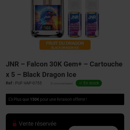
JNR – Falcon 30K Gem+ – Cartouche
x 5 – Black Dragon Ice
Ref :
PUF-VAP-0755
En stock
(0 commentaires)
Plus que
150€
pour une livraison offerte !
Vente réservée