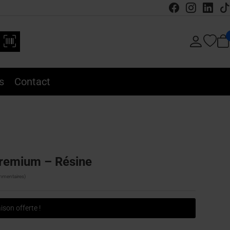
s
Contact
Premium – Résine
mmentaires)
ison offerte !