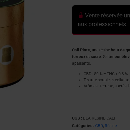
Vente réservée u
aux professionnels
Cali Plate, u
ne résine
haut de 
terreux et sucré
. Sa
teneur éle
apaisants.
CBD : 50 % – THC < 0,3 %
Texture souple et collante
Arômes : terreux, sucrés, 
UGS :
BEA-RESINE-CALI
Catégories :
CBD
,
Résine