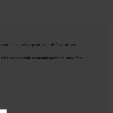
et son chanvre d’exception. Issue de fleurs de CBD
e
détente corporelle et mentale profonde
sans effets