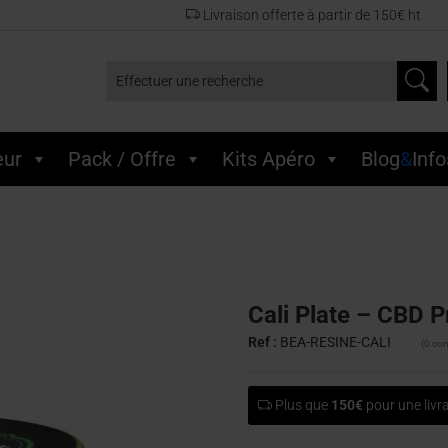
Livraison offerte à partir de 150€ ht
Effectuer une recherche
eur
Pack / Offre
Kits Apéro
Blog
&
Info
Cali Plate – CBD 
Ref :
BEA-RESINE-CALI
(0 co
Plus que
150€
pour une livra