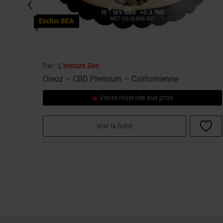
‹
Exclus BEA
Par :
L'Instant Zen
Oreoz – CBD Premium – Californienne
Vente réservée aux pros
Voir la fiche