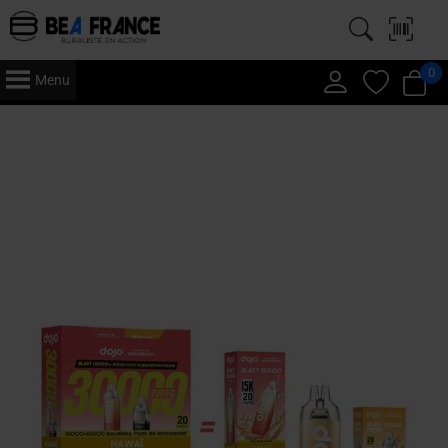
0
Menu
Accueil
/
Vape
/
Puff
/
Dojo
/ Dojo – Blast 30000 – Hawaï