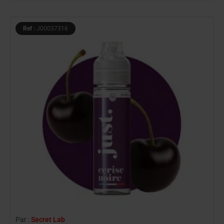
Ref :
J00037316
Par :
Secret Lab
P