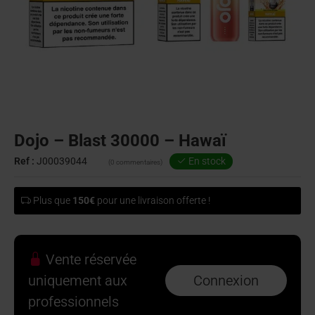
Dojo – Blast 30000 – Hawaï
Ref :
J00039044
En stock
(0 commentaires)
Plus que
150€
pour une livraison offerte !
Vente réservée
uniquement aux
Connexion
professionnels