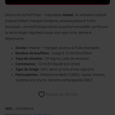
Découvrez la Puff Dojo – Vaporesso
Hawaï
, un véritable cocktail
tropical mêlant mangue fondante, ananas juteux et fruits
exotiques. Une puff longue durée au parfum ensoleillé, portée par
la technologie Vaporesso pour une vape riche, dense et
dépaysante.
Saveur :
Hawaï — mangue, ananas & fruits exotiques
Nombre de bouffées :
Jusqu’à 15 000 bouffées*
Taux de nicotine :
20 mg/mL (sels de nicotine)
Contenance :
10 ml d’e-liquide pré-rempli
Type de tirage :
MTL serré, proche d’une cigarette
Particularités :
Résistance Mesh COREX, vapeur intense,
système anti dry-hit, batterie rechargeable USB-C
Ajouter au favoris
UGS :
J00039044