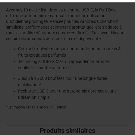
Avec ses 10 ml d’e-liquide et sa recharge USB-C, la Puff Dojo
offre une autonomie remarquable pour une utilisation
quotidienne prolongée. Pensée pour les vapoteurs cherchant
simplicité, performance et intensité aromatique, elle s’adapte à
tous les profils : débutants comme confirmés. Sa saveur Hawaï
séduira les amateurs de vape fruitée et dépaysante.
Cocktail tropical : mangue gourmande, ananas juteux &
fruits exotiques parfumés
Technologie COREX Mesh : vapeur dense, arômes
sublimés, chauffe uniforme
Jusqu’à 15 000 bouffées pour une longue durée
d’utilisation*
Recharge USB-C pour une autonomie optimale et une
utilisation simple
*Estimation variable selon l’utilisation.
Produits similaires