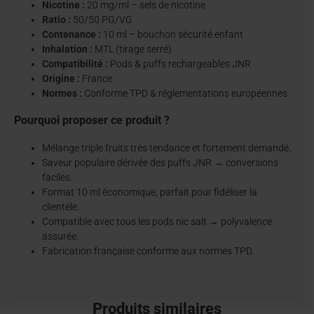
Nicotine :
20 mg/ml – sels de nicotine
Ratio :
50/50 PG/VG
Contenance :
10 ml – bouchon sécurité enfant
Inhalation :
MTL (tirage serré)
Compatibilité :
Pods & puffs rechargeables JNR
Origine :
France
Normes :
Conforme TPD & réglementations européennes
Pourquoi proposer ce produit ?
Mélange triple fruits très tendance et fortement demandé.
Saveur populaire dérivée des puffs JNR → conversions
faciles.
Format 10 ml économique, parfait pour fidéliser la
clientèle.
Compatible avec tous les pods nic salt → polyvalence
assurée.
Fabrication française conforme aux normes TPD.
Produits similaires