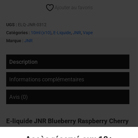
Ajouter au favoris
UGS :
ELQ-JNR-0312
Catégories :
10ml (x10)
,
E-Liquide
,
JNR
,
Vape
Marque :
JNR
Description
Informations complémentaires
Avis (0)
E-liquide JNR Blueberry Raspberry Cherry
– 10 ml (sels de nicotine)