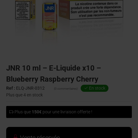
JNR 10 ml – E-Liquide x10 –
Blueberry Raspberry Cherry
Ref :
ELQ-JNR-0312
En stock
(0 commentaires)
Plus que 4 en stock
Plus que
150€
pour une livraison offerte !
Vente réservée