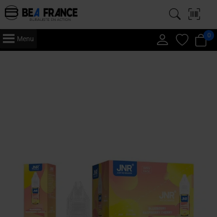
0
Menu
Accueil
/
Vape
/
E-Liquide
/
JNR
/
10ml (x10)
/ JNR 10 ml – E-Liquide x10
– Blueberry Raspberry Cherry