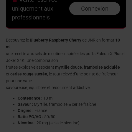
uniquement aux
Connexion
professionnels
Découvrez le
Blueberry Raspberry Cherry
de JNR en format
10
ml
,
une recette aux sels de nicotine inspirée des puffs Falcon-X Plus et
Joker 24K. Une combinaison
fruitée explosive associant
myrtille douce
,
framboise acidulée
et
cerise rouge sucrée
, le tout relevé d’une pointe de fraîcheur
pour une vape
savoureuse, équilibrée et résolument addictive.
Contenance :
10 ml
Saveur :
Myrtille, framboise & cerise fraîche
Origine :
France
Ratio PG/VG :
50/50
Nicotine :
20 mg (sels de nicotine)