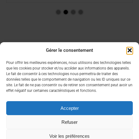
Gérer le consentement
Aide & Infos
Lien utiles
Pour offrir les meilleures expériences, nous utilisons des technologies telles
que les cookies pour stocker et/ou accéder aux informations des appareils.
Condition générales de vente
Choisir son CBD
Le fait de consentir à ces technologies nous permettra de traiter des
FAQ
Contacter un commercial
données telles que le comportement de navigation ou les ID uniques sur ce
Mon compte
site. Le fait de ne pas consentir ou de retirer son consentement peut avoir un
effet négatif sur certaines caractéristiques et fonctions.
À propos
Nous contacter rapidement
Accepter
Qui sommes nous ?
contact@bea-francetabac.fr
RGPD/Cookies
38, Rue AMPERE 56980 SAINT-AVE
Refuser
Voir les préférences