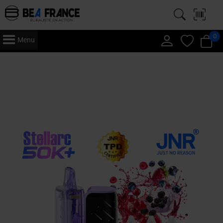
0
Menu
Accueil
/
Vape
/
Puff
/
JNR
/
50K - Stellarc
/ JNR – Stellarc 50K –
Cartouche x 5 – Mixed Berries