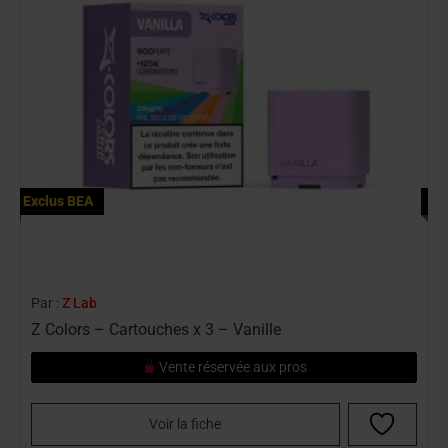
Exclus BEA
Ex
Par :
Z Lab
P
Z Colors – Cartouches x 3 – Vanille
Z
Vente réservée aux pros
Voir la fiche