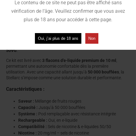
offrir
Le contenu de ce site ne peut pas être affiché sans
une vape fruitée, riche et parfaitement équilibrée, idéale pour les
vérification de l’âge. Veuillez confirmer que vous avez
amateurs de saveurs intenses.
plus de 18 ans pour accéder à cette page.
Issue du savoir-faire de JNR, la gamme Stellarc 50K se distingue
par son
système à pod remplaçable
, garantissant une
restitution constante des saveurs grâce à une résistance
Oui, j’ai plus de 18 ans
Non
intégrée. Le pod remplissable est compatible avec les
e-liquides
en sels de nicotine 20 mg
ainsi qu’avec les formats en
50PG /
50VG
.
Ce kit est livré avec
3 flacons d’e-liquide premium de 10 ml
,
permettant une autonomie confortable dès la première
utilisation. Avec une capacité allant jusqu’à
50 000 bouffées
, la
Stellarc s’impose comme une solution durable et performante.
Caractéristiques :
Saveur :
Mélange de fruits rouges
Capacité :
Jusqu’à 50 000 bouffées
Système :
Pod remplaçable avec résistance intégrée
Rechargeable :
Oui, en e-liquide
Compatibilité :
Sels de nicotine & e-liquides 50/50
Nicotine :
20 mg/ml – sels de nicotine