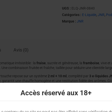
UGS :
ELQ-JNR-0840
Catégories :
E-Liquide
,
JNR
,
Pod
Marque :
JNR
s
Avis (0)
matique irrésistible : la
fraise
, sucrée et généreuse, la
framboise
, vive et
 Une combinaison fruitée et fraîche, taillée pour séduire une clientèle large
cartouche repose sur un système
2 ml + 10 ml
, complété par
3 e-liquides J
e, garantit une chauffe homogène et une restitution fidèle des arômes. C
éral assure une manipulation propre et rapide. En fin de vie, la cartouche 
Accès réservé aux 18+
Le contenu de ce site ne peut pas être affiché sans vérification d