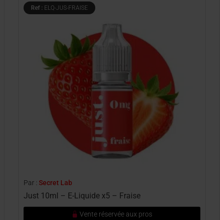
Ref :
ELQ-JUS-FRAISE
Par :
Secret Lab
Just 10ml – E-Liquide x5 – Fraise
Vente réservée aux pros