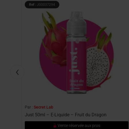
Ref :
J00037294
‹
Par :
Secret Lab
Just 50ml – E-Liquide – Fruit du Dragon
Vente réservée aux pros