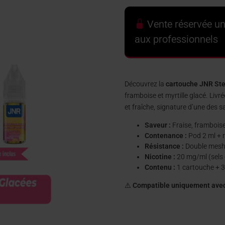
Vente réservée u
aux professionnels
Découvrez la
cartouche JNR Stel
framboise et myrtille glacé. Livr
et fraîche, signature d’une des
Saveur :
Fraise, framboise
Contenance :
Pod 2 ml + r
Résistance :
Double mesh 
Nicotine :
20 mg/ml (sels 
Contenu :
1 cartouche + 3
⚠️
Compatible uniquement avec 