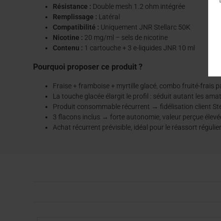
Résistance :
Double mesh 1.2 ohm intégrée
Remplissage :
Latéral
Compatibilité :
Uniquement JNR Stellarc 50K
Nicotine :
20 mg/ml – sels de nicotine
Contenu :
1 cartouche + 3 e-liquides JNR 10 ml
Pourquoi proposer ce produit ?
Fraise + framboise + myrtille glacé, combo fruité-frais 
La touche glacée élargit le profil : séduit autant les ama
Produit consommable récurrent → fidélisation client Ste
3 flacons inclus → forte autonomie, valeur perçue élevé
Achat récurrent prévisible, idéal pour le réassort régulier