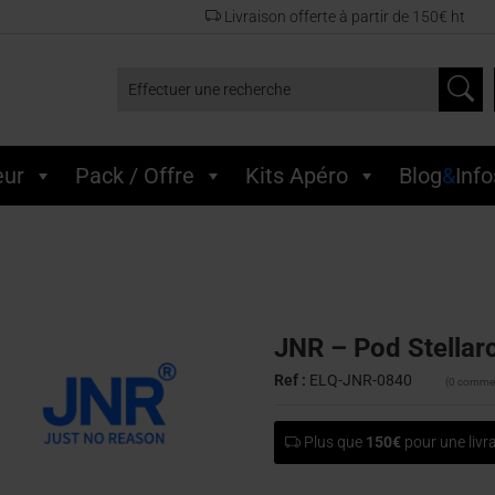
Livraison offerte à partir de 150€ ht
Effectuer une recherche
eur
Pack / Offre
Kits Apéro
Blog
&
Info
– Cartouche x 5 – Lady Killa
JNR – Pod Stellarc
Ref :
ELQ-JNR-0840
(0 commen
Plus que
150€
pour une livra