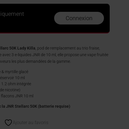
niquement
Connexion
larc 50K Lady Killa
, pod de remplacement au trio fraise,
ée avec 3 e-liquides JNR de 10 ml, elle propose une vape fruitée
 saveurs les plus demandées de la gamme.
 & myrtille glacé
éservoir 10 ml
1.2 ohm intégrée
de nicotine)
 flacons JNR 10 ml
la JNR Stellarc 50K (batterie requise)
Ajouter au favoris