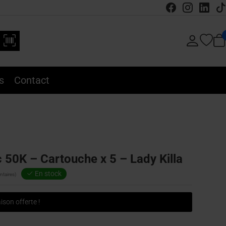
s
Contact
 50K – Cartouche x 5 – Lady Killa
En stock
taires)
ison offerte !