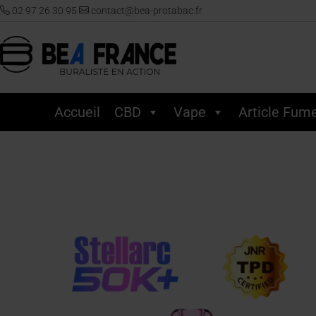
02 97 26 30 95
contact@bea-protabac.fr
Accueil
CBD
Vape
Article Fum
Accueil
/
Vape
/
Puff
/
JNR
/
Pod 50K - Stellarc
/ JNR – Pod Stellarc 50K 