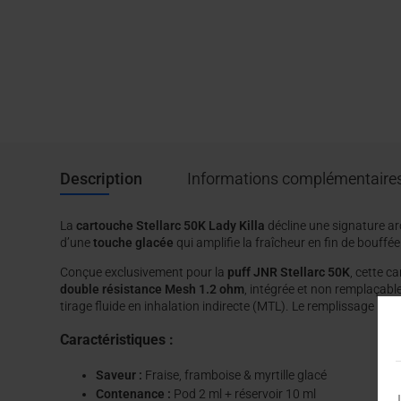
Description
Informations complémentaire
La
cartouche Stellarc 50K Lady Killa
décline une signature aro
d’une
touche glacée
qui amplifie la fraîcheur en fin de bouffée.
Conçue exclusivement pour la
puff JNR Stellarc 50K
, cette 
double résistance Mesh 1.2 ohm
, intégrée et non remplaçabl
tirage fluide en inhalation indirecte (MTL). Le remplissage lat
Caractéristiques :
Saveur :
Fraise, framboise & myrtille glacé
Contenance :
Pod 2 ml + réservoir 10 ml