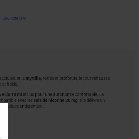
 50K - Stellarc
 acidulée, et la
myrtille
, ronde et profonde, le tout rehaussé
 et fidèle.
NR de 10 ml
inclus pour une autonomie confortable. La
ompatible avec les
sels de nicotine 20 mg
, elle délivre un
se remplace entièrement.
e