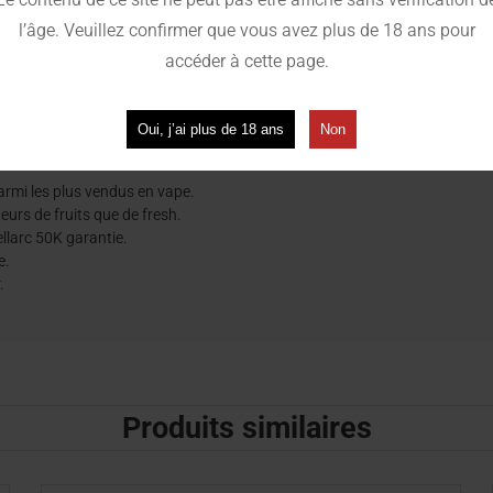
l’âge. Veuillez confirmer que vous avez plus de 18 ans pour
accéder à cette page.
Oui, j’ai plus de 18 ans
Non
parmi les plus vendus en vape.
teurs de fruits que de fresh.
llarc 50K garantie.
e.
.
Produits similaires