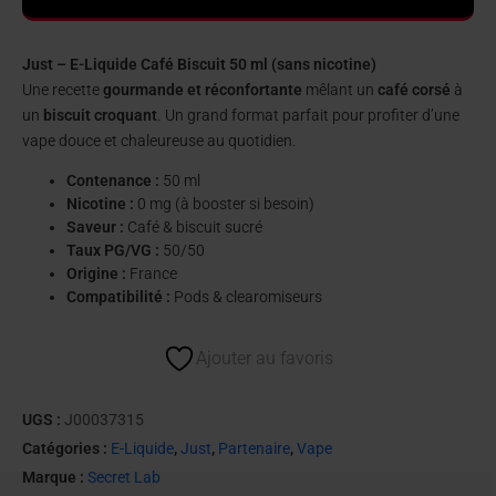
Just – E-Liquide Café Biscuit 50 ml (sans nicotine)
Une recette
gourmande et réconfortante
mêlant un
café corsé
à
un
biscuit croquant
. Un grand format parfait pour profiter d’une
vape douce et chaleureuse au quotidien.
Contenance :
50 ml
Nicotine :
0 mg (à booster si besoin)
Saveur :
Café & biscuit sucré
Taux PG/VG :
50/50
Origine :
France
Compatibilité :
Pods & clearomiseurs
Ajouter au favoris
UGS :
J00037315
Catégories :
E-Liquide
,
Just
,
Partenaire
,
Vape
Marque :
Secret Lab