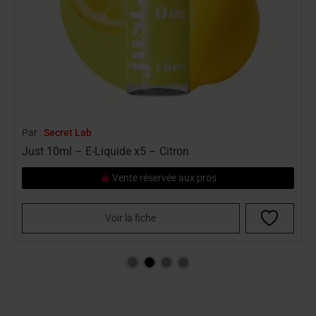
Par :
Secret Lab
P
Just 10ml – E-Liquide x5 – Citron
J
Vente réservée aux pros
Voir la fiche