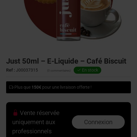
Just 50ml – E-Liquide – Café Biscuit
Ref :
J00037315
En stock
(0 commentaires)
Plus que
150€
pour une livraison offerte !
Vente réservée
uniquement aux
Connexion
professionnels