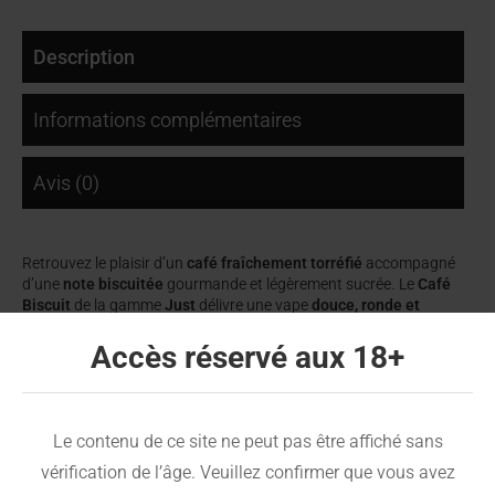
Description
Informations complémentaires
Avis (0)
Retrouvez le plaisir d’un
café fraîchement torréfié
accompagné
d’une
note biscuitée
gourmande et légèrement sucrée. Le
Café
Biscuit
de la gamme
Just
délivre une vape
douce, ronde et
chaleureuse
, idéale pour les amateurs de saveurs caféinées et
pâtissières.
Accès réservé aux 18+
Un duo gourmand irrésistible
Ce mélange subtil marie l’amertume délicate du
café
à la
Le contenu de ce site ne peut pas être affiché sans
douceur croustillante
d’un biscuit doré. Une expérience pleine de
vérification de l’âge. Veuillez confirmer que vous avez
réconfort, parfaite du matin au soir.