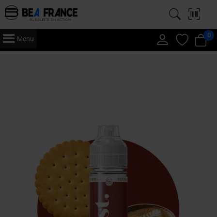
0
Menu
Accueil
/
Vape
/
E-Liquide
/ Just 50ml – E-Liquide – Café Biscuit