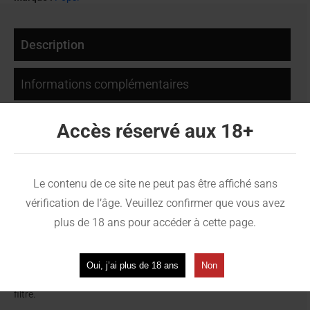
Description
Informations complémentaires
Avis (0)
Accès réservé aux 18+
Pops Lait Banane – Une touche
Le contenu de ce site ne peut pas être affiché sans
gourmande dans vos cigarettes
vérification de l’âge. Veuillez confirmer que vous avez
plus de 18 ans pour accéder à cette page.
Les billes Pops
Lait Banane
ajoutent une note fruitée et
crémeuse dans votre
cigarette. Chaque boîte contient
100 billes aromatisées
qui
Oui, j’ai plus de 18 ans
Non
diffusent un
goût de milkshake banane
dès que la bille est écrasée dans le
filtre.