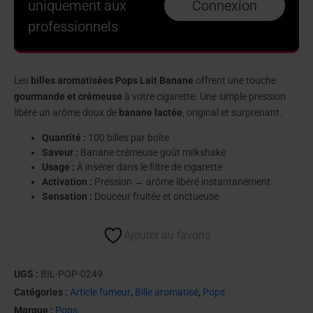
uniquement aux
Connexion
professionnels
Les
billes aromatisées Pops Lait Banane
offrent une touche
gourmande et crémeuse
à votre cigarette. Une simple pression
libère un arôme doux de
banane lactée
, original et surprenant.
Quantité :
100 billes par boîte
Saveur :
Banane crémeuse goût milkshake
Usage :
À insérer dans le filtre de cigarette
Activation :
Pression → arôme libéré instantanément
Sensation :
Douceur fruitée et onctueuse
Ajouter au favoris
UGS :
BIL-POP-0249
Catégories :
Article fumeur
,
Bille aromatisé
,
Pops
Marque :
Pops.