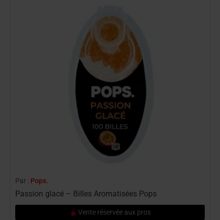
Par :
Pops.
P
Passion glacé – Billes Aromatisées Pops
C
Vente réservée aux pros