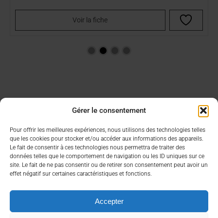
Voir la fiche
Gérer le consentement
Aide & Infos
Lien utiles
Pour offrir les meilleures expériences, nous utilisons des technologies telles
que les cookies pour stocker et/ou accéder aux informations des appareils.
Condition générales de vente
Choisir son CBD
Le fait de consentir à ces technologies nous permettra de traiter des
FAQ
Contacter un commercial
données telles que le comportement de navigation ou les ID uniques sur ce
Mon compte
site. Le fait de ne pas consentir ou de retirer son consentement peut avoir un
effet négatif sur certaines caractéristiques et fonctions.
À propos
Nous contacter rapidement
Accepter
Qui sommes nous ?
contact@bea-francetabac.fr
RGPD/Cookies
38, Rue AMPERE 56980 SAINT-AVE