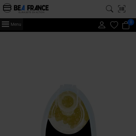
0
Menu
Accueil
/
Article fumeur
/
Bille aromatisé
/
Pops
/ Lait Banane – Billes
Aromatisées Pops