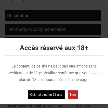
Description
Informations complémentaires
Avis (0)
Accès réservé aux 18+
Pops Melon Glacé – Une gourmandise
Le contenu de ce site ne peut pas être affiché sans
fruitée et ultra rafraîchissante
vérification de l’âge. Veuillez confirmer que vous avez
plus de 18 ans pour accéder à cette page.
Les billes Pops
Melon Glacé
subliment vos cigarettes avec une
saveur de melon juteux
, relevée par une intense
fraîcheur
glacée
.
Une combinaison parfaite pour les amateurs de goûts fruités et
Oui, j’ai plus de 18 ans
Non
rafraîchissants.
Leur utilisation est simple et rapide : insérez une bille dans le