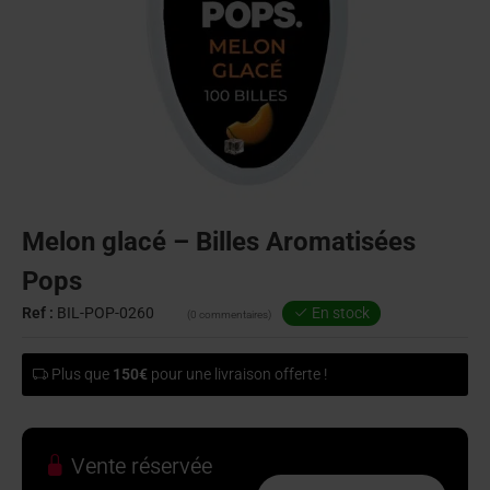
Melon glacé – Billes Aromatisées
Pops
Ref :
BIL-POP-0260
En stock
(0 commentaires)
Plus que
150€
pour une livraison offerte !
Vente réservée