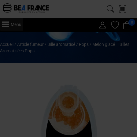
0
Menu
Accueil
/
Article fumeur
/
Bille aromatisé
/
Pops
/ Melon glacé – Billes
Aromatisées Pops