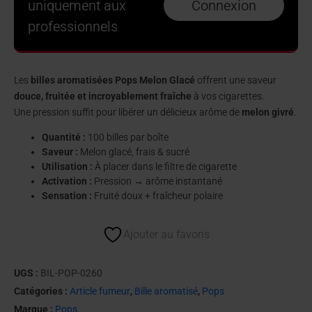
uniquement aux
Connexion
professionnels
Les
billes aromatisées Pops Melon Glacé
offrent une saveur
douce, fruitée et incroyablement fraîche
à vos cigarettes.
Une pression suffit pour libérer un délicieux arôme de
melon givré
.
Quantité :
100 billes par boîte
Saveur :
Melon glacé, frais & sucré
Utilisation :
À placer dans le filtre de cigarette
Activation :
Pression → arôme instantané
Sensation :
Fruité doux + fraîcheur polaire
Ajouter au favoris
UGS :
BIL-POP-0260
Catégories :
Article fumeur
,
Bille aromatisé
,
Pops
Marque :
Pops.