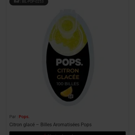
Ref :
BIL-POP-0253
Par :
Pops.
P
Citron glacé – Billes Aromatisées Pops
L