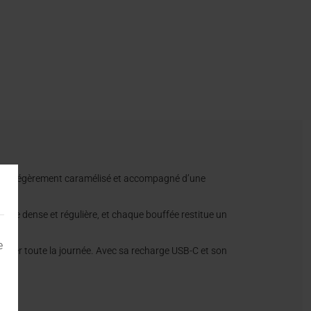
ucré, légèrement caramélisé et accompagné d’une
reste dense et régulière, et chaque bouffée restitue un
e
apoter toute la journée. Avec sa recharge USB-C et son