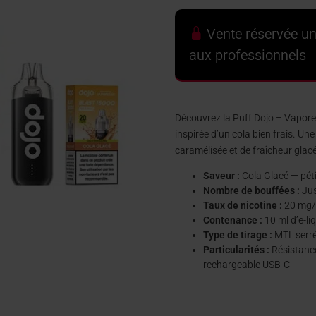
Vente réservée u
aux professionnels
Découvrez la Puff Dojo – Vapor
inspirée d’un cola bien frais. Un
caramélisée et de fraîcheur glac
Saveur :
Cola Glacé — pétil
Nombre de bouffées :
Jus
Taux de nicotine :
20 mg/m
Contenance :
10 ml d’e-li
Type de tirage :
MTL serré
Particularités :
Résistance
rechargeable USB-C