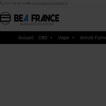
02 97 26 30 95
contact@bea-protabac.fr
Accueil
CBD
Vape
Article Fum
Accueil
/
Vape
/
Puff
/
Dojo
/ Dojo – Blast 30000 – Cola Glacé