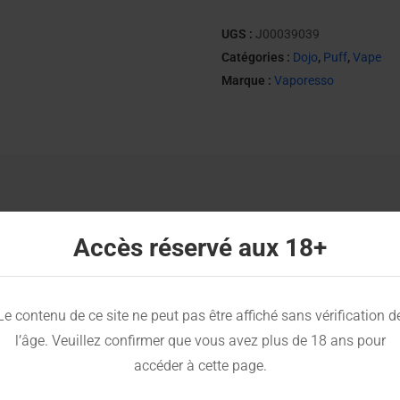
UGS :
J00039039
Catégories :
Dojo
,
Puff
,
Vape
Marque :
Vaporesso
pétillante et gourmande rappelant une gorgée de cola glacé. Son goût s
Accès réservé aux 18+
 terriblement agréable.
notes pétillantes du cola tout en assurant une chauffe uniforme. La vapeur 
tout risque de brûlé, offrant une expérience fluide et maîtrisée.
Le contenu de ce site ne peut pas être affiché sans vérification d
000 bouffées*, la Puff Dojo Cola Glacé assure une autonomie idéale pour v
poteurs, des débutants aux confirmés.
l’âge. Veuillez confirmer que vous avez plus de 18 ans pour
accéder à cette page.
ne vape désaltérante
gène, arômes intensifiés