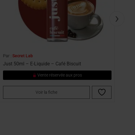
›
Par :
Secret Lab
Par :
Just 50ml – E-Liquide – Café Biscuit
Jus
Vente réservée aux pros
Voir la fiche