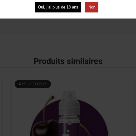
Oui, j’ai plus de 18 ans
Non
dien
Produits similaires
Ref :
J00037316