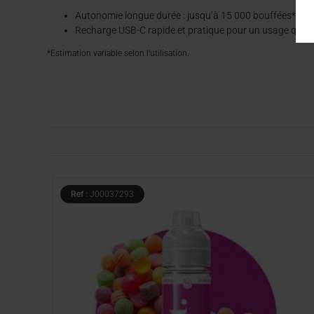
Autonomie longue durée : jusqu’à 15 000 bouffées*
Recharge USB-C rapide et pratique pour un usage quoti
*Estimation variable selon l’utilisation.
Ref :
J00037293