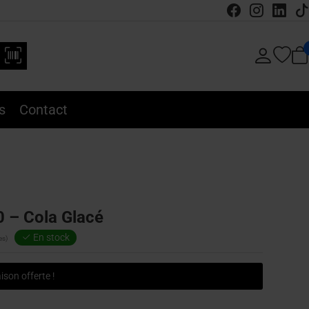
s
Contact
0 – Cola Glacé
En stock
es)
ison offerte !