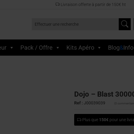
Livraison offerte à partir de 150€ ht
Effectuer une recherche
eur
Pack / Offre
Kits Apéro
Blog
&
Info
Dojo – Blast 3000
Ref :
J00039039
(0 commentair
Plus que
150€
pour une livra