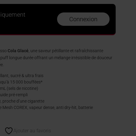
niquement
Connexion
esso
Cola Glacé
, une saveur pétillante et rafraîchissante
e puff longue durée offrant un mélange irrésistible de douceur
ée.
lant, sucré & ultra frais
qu’à 15 000 bouffées*
L (sels de nicotine)
quide pré-rempli
, proche d’une cigarette
 Mesh COREX, vapeur dense, anti dry-hit, batterie
Ajouter au favoris