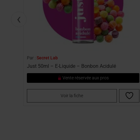
‹
Par :
Secret Lab
Just 50ml – E-Liquide – Bonbon Acidulé
Vente réservée aux pros
Voir la fiche