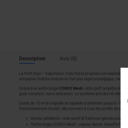
Description
Avis (0)
La Puff Dojo – Vaporesso Cola Glacé propose une expérience 
sensation fraîche intense en fait une vape nostalgique, vive et
Grâce à la technologie
COREX Mesh
, cette puff amplifie les 
goût constant, sans altération. Le système anti dry-hit élimine 
Dotée de 10 ml d’e-liquide et capable d’atteindre jusqu’à 15 
fonctionnement intuitif, elle convient à tous les profils de va
Saveur pétillante : cola sucré & fraîcheur glacée pour u
Technologie COREX Mesh : vapeur dense, chauffe homo